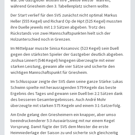
während Griesheim den 3. Tabellenplatz sichern wollte.
Der Start verlief für den SVS zunächst nicht optimal: Markus
Heller (555 Kegel) und Richard Op de Hipt (525 Kegel) mussten
ihre Duelle jeweils mit 1:3 Sätzen abgeben. Trotz des
Rückstands von zwei Mannschaftspunkten hielt sich der
Holzunterschied noch in Grenzen.
Im Mittelpaar musste Sinisa Kosanovic (523 Kegel) sein Duell
gegen den stärksten Spieler der Gastgeber deutlich abgeben.
Joshua Linnert (546 Kegel) hingegen überzeugte mit einer
starken Leistung, gewann alle vier Sätze und sicherte den
wichtigen Mannschaftspunkt für Griesheim.
Im Schlusspaar zeigte der SVS dann seine ganze Stärke: Lukas
Schwinn spielte mit herausragenden 579 Kegeln das beste
Ergebnis des Tages und gewann sein Duell bei 2:2 Sätzen dank
des besseren Gesamtergebnisses. Auch André Mohr
überzeugte mit starken 575 Kegeln und einem 3:1-Satzerfolg.
Am Ende gelang den Griesheimern ein knapper, aber umso
beeindruckenderer 5:3-Auswärtssieg mit nur einem Kegel
Vorsprung. Damit fügte der SVS dem Meister die erste
Heimniederlage der Saison zu und sicherte sich gleichzeitig