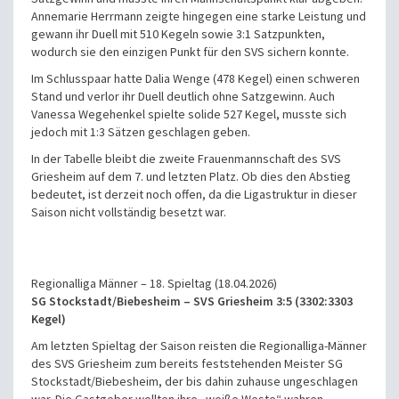
Annemarie Herrmann zeigte hingegen eine starke Leistung und
gewann ihr Duell mit 510 Kegeln sowie 3:1 Satzpunkten,
wodurch sie den einzigen Punkt für den SVS sichern konnte.
Im Schlusspaar hatte Dalia Wenge (478 Kegel) einen schweren
Stand und verlor ihr Duell deutlich ohne Satzgewinn. Auch
Vanessa Wegehenkel spielte solide 527 Kegel, musste sich
jedoch mit 1:3 Sätzen geschlagen geben.
In der Tabelle bleibt die zweite Frauenmannschaft des SVS
Griesheim auf dem 7. und letzten Platz. Ob dies den Abstieg
bedeutet, ist derzeit noch offen, da die Ligastruktur in dieser
Saison nicht vollständig besetzt war.
Regionalliga Männer – 18. Spieltag (18.04.2026)
SG Stockstadt/Biebesheim – SVS Griesheim 3:5 (3302:3303
Kegel)
Am letzten Spieltag der Saison reisten die Regionalliga-Männer
des SVS Griesheim zum bereits feststehenden Meister SG
Stockstadt/Biebesheim, der bis dahin zuhause ungeschlagen
war. Die Gastgeber wollten ihre „weiße Weste“ wahren,