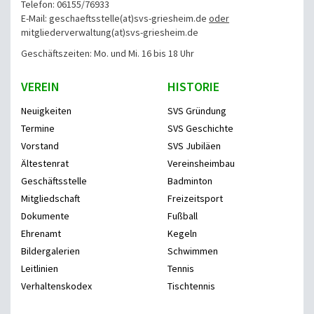
Telefon: 06155/76933
E-Mail: geschaeftsstelle(at)svs-griesheim.de
oder
mitgliederverwaltung
(at)svs-griesheim.de
Geschäftszeiten: Mo. und Mi. 16 bis 18 Uhr
VEREIN
HISTORIE
Neuigkeiten
SVS Gründung
Termine
SVS Geschichte
Vorstand
SVS Jubiläen
Ältestenrat
Vereinsheimbau
Geschäftsstelle
Badminton
Mitgliedschaft
Freizeitsport
Dokumente
Fußball
Ehrenamt
Kegeln
Bildergalerien
Schwimmen
Leitlinien
Tennis
Verhaltenskodex
Tischtennis