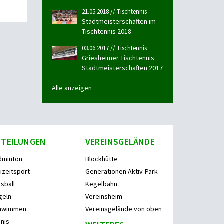
21.05.2018 // Tischtennis
Stadtmeisterschaften im
Tischtennis 2018
03.06.2017 // Tischtennis
Griesheimer Tischtennis
Stadtmeisterschaften 2017
Alle anzeigen
BTEILUNGEN
VEREINSGELÄNDE
dminton
Blockhütte
izeitsport
Generationen Aktiv-Park
sball
Kegelbahn
geln
Vereinsheim
hwimmen
Vereinsgelände von oben
nis