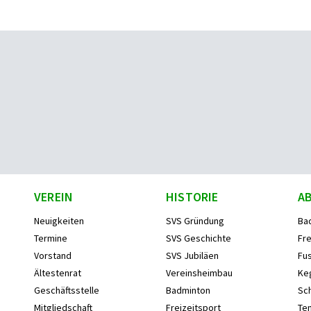
VEREIN
HISTORIE
A
Neuigkeiten
SVS Gründung
Ba
Termine
SVS Geschichte
Fre
Vorstand
SVS Jubiläen
Fus
Ältestenrat
Vereinsheimbau
Ke
Geschäftsstelle
Badminton
Sc
Mitgliedschaft
Freizeitsport
Ten