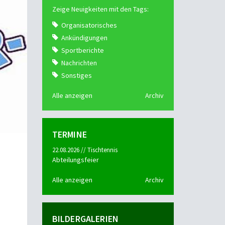
Zeige Neuigkeiten mit den Tags:
Organisatorisches
Ankündigungen
Sportberichte
Nachrichten
Sonstiges
Alle anzeigen
Archiv
TERMINE
22.08.2026 // Tischtennis
Abteilungsfeier
Alle anzeigen
Archiv
BILDERGALERIEN