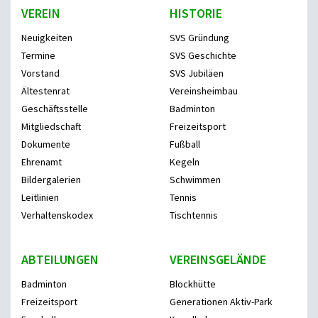
VEREIN
HISTORIE
Neuigkeiten
SVS Gründung
Termine
SVS Geschichte
Vorstand
SVS Jubiläen
Ältestenrat
Vereinsheimbau
Geschäftsstelle
Badminton
Mitgliedschaft
Freizeitsport
Dokumente
Fußball
Ehrenamt
Kegeln
Bildergalerien
Schwimmen
Leitlinien
Tennis
Verhaltenskodex
Tischtennis
ABTEILUNGEN
VEREINSGELÄNDE
Badminton
Blockhütte
Freizeitsport
Generationen Aktiv-Park