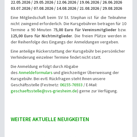
22
.
05
.
2026
/
29
.
05
.
2026
/ 12
.
06
.
2026
/ 19
.06.2026
/ 26
.06.2026
03.
07
.
2026
/ 07
.
08
.
2026
/ 14
.08.2026
/ 21
.08.2026
/ 29
.08.2026
Eine Mitgliedschaft beim SV St. Stephan ist für die Teilnahme
nicht zwingend erforderlich. Die Kursgebühren betragen für 10
Termine a 90 Minuten 7
5,00 Euro für Vereinsmitglieder
bzw.
125,00 Euro für Nichtmitglieder
. Die freien Plätze werden in
der Reihenfolge des Eingangs der Anmeldungen vergeben.
Eine anteilige Rückerstattung der Kursgebühr bei persönlicher
Verhinderung einzelner Termine findet nicht statt.
Die Anmeldung erfolgt durch Abgabe
des
Anmeldeformulars
und gleichzeitiger Überweisung der
Kursgebühr. Bei evtl. Rückfragen steht Ihnen unsere
Geschäftsstelle (Festnetz:
06155-76933
/ E-Mail:
geschaeftsstelle@svs-griesheim.de
) gerne zur Verfügung.
WEITERE AKTUELLE NEUIGKEITEN