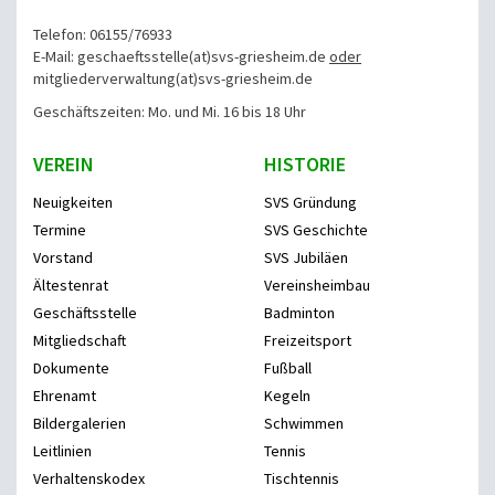
Telefon: 06155/76933
E-Mail: geschaeftsstelle(at)svs-griesheim.de
oder
mitgliederverwaltung
(at)svs-griesheim.de
Geschäftszeiten: Mo. und Mi. 16 bis 18 Uhr
VEREIN
HISTORIE
Neuigkeiten
SVS Gründung
Termine
SVS Geschichte
Vorstand
SVS Jubiläen
Ältestenrat
Vereinsheimbau
Geschäftsstelle
Badminton
Mitgliedschaft
Freizeitsport
Dokumente
Fußball
Ehrenamt
Kegeln
Bildergalerien
Schwimmen
Leitlinien
Tennis
Verhaltenskodex
Tischtennis