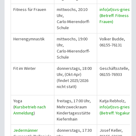
Fitness für Frauen
mittwochs, 20:10
info(at)svs-grieshe
Uhr,
(Betreff: Fitness für
Carlo-Mierendorff-
Frauen)
Schule
Herrengymnastik
mittwochs, 19:00
Volker Budde,
Uhr,
06155-76131
Carlo-Mierendorff-
Schule
Fit im Winter
donnerstags, 18:00
Geschäftsstelle,
Uhr,
(Okt-Apr)
06155-76933
(findet 2025/2026
nicht statt)
Yoga
freitags, 17:00 Uhr,
Katja Rebholz,
(
Kursbetrieb nach
Mehrzweckraum
info(at)svs-grieshe
Anmeldung
)
Kindertagesstätte
(Betreff: Yogakurs)
Kiefernhain
Jedermänner
donnerstags, 17:30
Josef Keller,