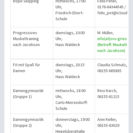
Rope Skipping
mittwochs, 17:00
Felix Peter,
Uhr,
0176-64344545
/
Friedrich-Ebert-
felix_pet@icloud.c
Schule
Progressives
dienstags, 10:00
M. Müller,
Muskeltraining
Uhr,
info(at)svs-grieshe
nach Jacobson
Haus Waldeck
(Betreff: Muskeltrai
nach Jacobson)
Fit mit Spaß für
dienstags, 20:15
Claudia Schmalz,
Damen
Uhr,
06155-665885
Haus Waldeck
Damengymnastik
mittwochs, 18:00
Resi Karch,
(Gruppe 1)
Uhr,
06155-61215
Carlo-Mierendorff-
Schule
Damengymnastik
donnerstags, 19:00
Anni Keller,
(Gruppe 2)
Uhr,
06155-63629
Hegelsberghalle