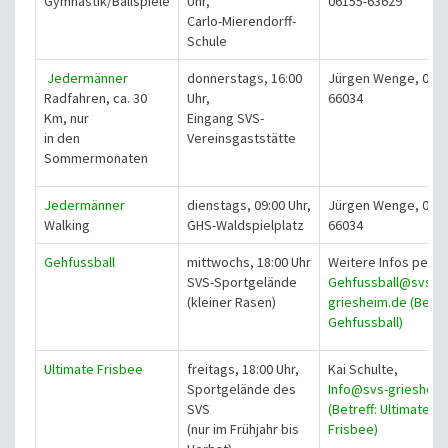
Gymnastik/Ballspiele
Uhr,
06155-63629
Carlo-Mierendorff-
Schule
Jedermänner
donnerstags, 16:00
Jürgen Wenge, 0615
Radfahren, ca. 30
Uhr,
66034
Km, nur
Eingang SVS-
in den
Vereinsgaststätte
Sommermonaten
Jedermänner
dienstags, 09:00 Uhr,
Jürgen Wenge, 0615
Walking
GHS-Waldspielplatz
66034
Gehfussball
mittwochs, 18:00 Uhr
Weitere Infos per E-
SVS-Sportgelände
Gehfussball@svs-
(kleiner Rasen)
griesheim.de (Betref
Gehfussball)
Ultimate Frisbee
freitags, 18:00 Uhr,
Kai Schulte,
Sportgelände des
Info@svs-griesheim
SVS
(Betreff: Ultimate
(nur im Frühjahr bis
Frisbee)