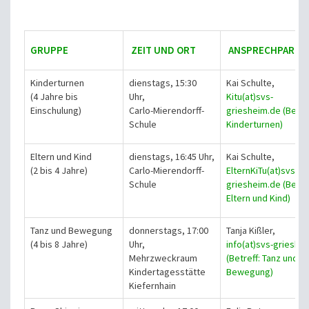
GRUPPE
ZEIT UND ORT
ANSPRECHPARTNE
Kinderturnen
dienstags, 15:30
Kai Schulte
,
(4 Jahre bis
Uhr,
Kitu(at)svs-
Einschulung)
Carlo-Mierendorff-
griesheim.de (Betref
Schule
Kinderturnen)
Eltern und Kind
dienstags, 16:45 Uhr,
Kai Schulte
,
(2 bis 4 Jahre)
Carlo-Mierendorff-
ElternKiTu(at)svs-
Schule
griesheim.de (Betref
Eltern und Kind)
Tanz und Bewegung
donnerstags, 17:00
Tanja Kißler,
(4 bis 8 Jahre)
Uhr,
info(at)svs-grieshe
Mehrzweckraum
(Betreff: Tanz und
Kindertagesstätte
Bewegung)
Kiefernhain