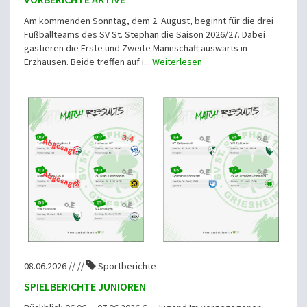
Am kommenden Sonntag, dem 2. August, beginnt für die drei
Fußballteams des SV St. Stephan die Saison 2026/27. Dabei
gastieren die Erste und Zweite Mannschaft auswärts in
Erzhausen. Beide treffen auf i...
Weiterlesen
08.06.2026 // //
Sportberichte
SPIELBERICHTE JUNIOREN