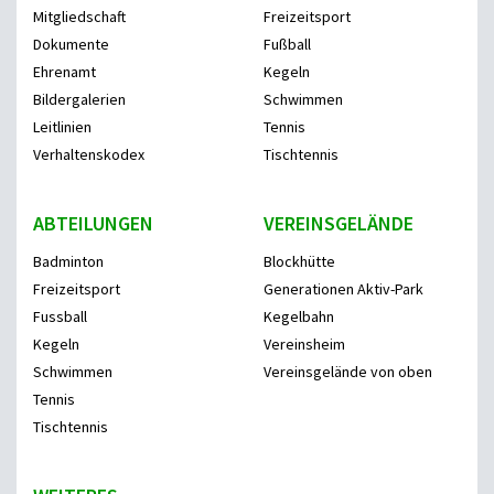
Mitgliedschaft
Freizeitsport
Dokumente
Fußball
Ehrenamt
Kegeln
Bildergalerien
Schwimmen
Leitlinien
Tennis
Verhaltenskodex
Tischtennis
ABTEILUNGEN
VEREINSGELÄNDE
Badminton
Blockhütte
Freizeitsport
Generationen Aktiv-Park
Fussball
Kegelbahn
Kegeln
Vereinsheim
Schwimmen
Vereinsgelände von oben
Tennis
Tischtennis