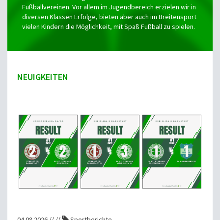
Fußballvereinen. Vor allem im Jugendbereich erzielen wir in
diversen Klassen Erfolge, bieten aber auch im Breitensport
vielen Kindern die Möglichkeit, mit Spaß Fußball zu spielen.
NEUIGKEITEN
04.08.2026 // //
Sportberichte