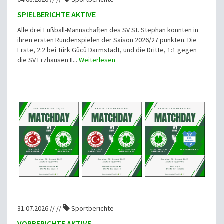
SPIELBERICHTE AKTIVE
Alle drei Fußball-Mannschaften des SV St. Stephan konnten in
ihren ersten Rundenspielen der Saison 2026/27 punkten. Die
Erste, 2:2 bei Türk Gücü Darmstadt, und die Dritte, 1:1 gegen
die SV Erzhausen II...
Weiterlesen
31.07.2026 // //
Sportberichte
VORBERICHTE AKTIVE