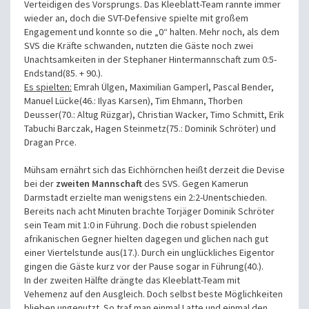
Verteidigen des Vorsprungs. Das Kleeblatt-Team rannte immer
wieder an, doch die SVT-Defensive spielte mit großem
Engagement und konnte so die „0“ halten. Mehr noch, als dem
SVS die Kräfte schwanden, nutzten die Gäste noch zwei
Unachtsamkeiten in der Stephaner Hintermannschaft zum 0:5-
Endstand(85. + 90.).
Es spielten:
Emrah Ülgen, Maximilian Gamperl, Pascal Bender,
Manuel Lücke(46.: Ilyas Karsen), Tim Ehmann, Thorben
Deusser(70.: Altug Rüzgar), Christian Wacker, Timo Schmitt, Erik
Tabuchi Barczak, Hagen Steinmetz(75.: Dominik Schröter) und
Dragan Prce.
Mühsam ernährt sich das Eichhörnchen heißt derzeit die Devise
bei der
zweiten Mannschaft
des SVS. Gegen Kamerun
Darmstadt erzielte man wenigstens ein 2:2-Unentschieden.
Bereits nach acht Minuten brachte Torjäger Dominik Schröter
sein Team mit 1:0 in Führung. Doch die robust spielenden
afrikanischen Gegner hielten dagegen und glichen nach gut
einer Viertelstunde aus(17.). Durch ein unglückliches Eigentor
gingen die Gäste kurz vor der Pause sogar in Führung(40.).
In der zweiten Hälfte drängte das Kleeblatt-Team mit
Vehemenz auf den Ausgleich. Doch selbst beste Möglichkeiten
blieben ungenutzt. So traf man einmal Latte und einmal den