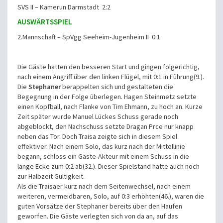
SVS II – Kamerun Darmstadt 2:2
AUSWÄRTSSPIEL
2.Mannschaft – SpVgg Seeheim-Jugenheim II 0:1
Die Gäste hatten den besseren Start und gingen folgerichtig,
nach einem Angriff über den linken Flügel, mit 0:1 in Führung(9.).
Die
Stephaner
berappelten sich und gestalteten die
Begegnung in der Folge überlegen. Hagen Steinmetz setzte
einen Kopfball, nach Flanke von Tim Ehmann, zu hoch an. Kurze
Zeit später wurde Manuel Lückes Schuss gerade noch
abgeblockt, den Nachschuss setzte Dragan Prce nur knapp
neben das Tor. Doch Traisa zeigte sich in diesem Spiel
effektiver. Nach einem Solo, das kurz nach der Mittellinie
begann, schloss ein Gäste-Akteur mit einem Schuss in die
lange Ecke zum 0:2 ab(32.). Dieser Spielstand hatte auch noch
zur Halbzeit Gültigkeit.
Als die Traisaer kurz nach dem Seitenwechsel, nach einem
weiteren, vermeidbaren, Solo, auf 0:3 erhöhten(46.), waren die
guten Vorsätze der Stephaner bereits über den Haufen
geworfen. Die Gäste verlegten sich von da an, auf das