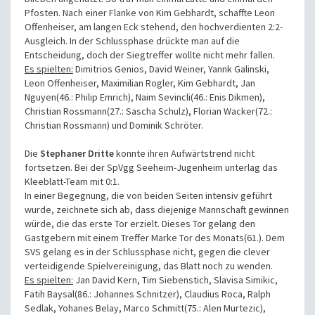
Pfosten. Nach einer Flanke von Kim Gebhardt, schaffte Leon
Offenheiser, am langen Eck stehend, den hochverdienten 2:2-
Ausgleich. In der Schlussphase drückte man auf die
Entscheidung, doch der Siegtreffer wollte nicht mehr fallen.
Es spielten:
Dimitrios Genios, David Weiner, Yannk Galinski,
Leon Offenheiser, Maximilian Rogler, Kim Gebhardt, Jan
Nguyen(46.: Philip Emrich), Naim Sevincli(46.: Enis Dikmen),
Christian Rossmann(27.: Sascha Schulz), Florian Wacker(72.:
Christian Rossmann) und Dominik Schröter.
Die
Stephaner Dritte
konnte ihren Aufwärtstrend nicht
fortsetzen. Bei der SpVgg Seeheim-Jugenheim unterlag das
Kleeblatt-Team mit 0:1.
In einer Begegnung, die von beiden Seiten intensiv geführt
wurde, zeichnete sich ab, dass diejenige Mannschaft gewinnen
würde, die das erste Tor erzielt. Dieses Tor gelang den
Gastgebern mit einem Treffer Marke Tor des Monats(61.). Dem
SVS gelang es in der Schlussphase nicht, gegen die clever
verteidigende Spielvereinigung, das Blatt noch zu wenden.
Es spielten:
Jan David Kern, Tim Siebenstich, Slavisa Simikic,
Fatih Baysal(86.: Johannes Schnitzer), Claudius Roca, Ralph
Sedlak, Yohanes Belay, Marco Schmitt(75.: Alen Murtezic),