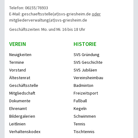
Telefon: 06155/76933
E-Mail: geschaeftsstelle(at)svs-griesheim.de
oder
mitgliederverwaltung
(at)svs-griesheim.de
Geschäftszeiten: Mo. und Mi. 16 bis 18 Uhr
VEREIN
HISTORIE
Neuigkeiten
SVS Gründung
Termine
SVS Geschichte
Vorstand
SVS Jubiläen
Ältestenrat
Vereinsheimbau
Geschäftsstelle
Badminton
Mitgliedschaft
Freizeitsport
Dokumente
Fußball
Ehrenamt
Kegeln
Bildergalerien
Schwimmen
Leitlinien
Tennis
Verhaltenskodex
Tischtennis