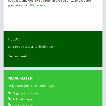
Fußballteams des SV St. Stephan die Saison 2026/27. Dabei
gastieren die...
Weiterlesen
FEEDS
Mit Feeds stets aktuell bleiben!
Zu den Feeds
NEUIGKEITEN
Zeige Neuigkeiten mit den Tags:
Organisatorisches
Ankündigungen
Sportberichte