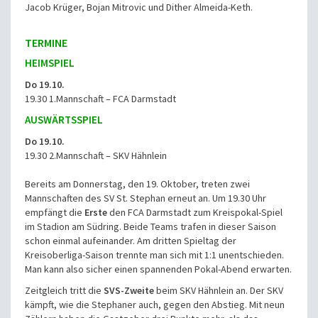
Jacob Krüger, Bojan Mitrovic und Dither Almeida-Keth.
TERMINE
HEIMSPIEL
Do 19.10.
19.30 1.Mannschaft – FCA Darmstadt
AUSWÄRTSSPIEL
Do 19.10.
19.30 2.Mannschaft – SKV Hähnlein
Bereits am Donnerstag, den 19. Oktober, treten zwei
Mannschaften des SV St. Stephan erneut an. Um 19.30 Uhr
empfängt die
Erste
den FCA Darmstadt zum Kreispokal-Spiel
im Stadion am Südring. Beide Teams trafen in dieser Saison
schon einmal aufeinander. Am dritten Spieltag der
Kreisoberliga-Saison trennte man sich mit 1:1 unentschieden.
Man kann also sicher einen spannenden Pokal-Abend erwarten.
Zeitgleich tritt die
SVS-Zweite
beim SKV Hähnlein an. Der SKV
kämpft, wie die Stephaner auch, gegen den Abstieg. Mit neun