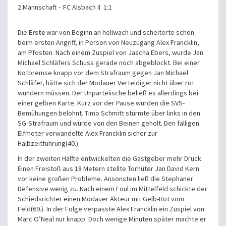
2.Mannschaft – FC Alsbach II 1:1
Die
Erste
war von Beginn an hellwach und scheiterte schon
beim ersten Angriff, in Person von Neuzugang Alex Francklin,
am Pfosten. Nach einem Zuspiel von Jascha Ebers, wurde Jan
Michael Schläfers Schuss gerade noch abgeblockt. Bei einer
Notbremse knapp vor dem Strafraum gegen Jan Michael
Schläfer, hätte sich der Modauer Verteidiger nicht über rot
wundern müssen. Der Unparteiische beließ es allerdings bei
einer gelben Karte. Kurz vor der Pause wurden die SVS-
Bemühungen belohnt. Timo Schmitt stürmte über links in den
SG-Strafraum und wurde von den Beinen geholt. Den fälligen
Elfmeter verwandelte Alex Francklin sicher zur
Halbzeitführung(40.).
In der zweiten Hälfte entwickelten die Gastgeber mehr Druck.
Einen Freistoß aus 18 Metern stellte Torhüter Jan David Kern
vor keine großen Probleme. Ansonsten ließ die Stephaner
Defensive wenig zu. Nach einem Foul im Mittelfeld schickte der
Schiedsrichter einen Modauer Akteur mit Gelb-Rot vom
Feld(69.). In der Folge verpasste Alex Francklin ein Zuspiel von
Marc O’Neal nur knapp. Doch wenige Minuten später machte er