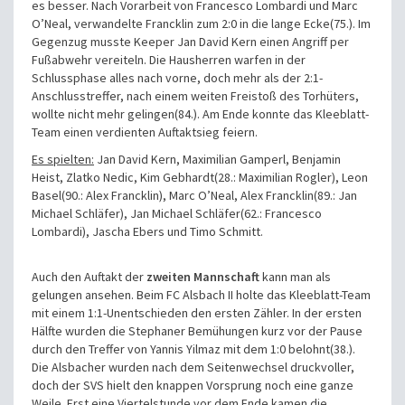
es besser. Nach Vorarbeit von Francesco Lombardi und Marc
O’Neal, verwandelte Francklin zum 2:0 in die lange Ecke(75.). Im
Gegenzug musste Keeper Jan David Kern einen Angriff per
Fußabwehr vereiteln. Die Hausherren warfen in der
Schlussphase alles nach vorne, doch mehr als der 2:1-
Anschlusstreffer, nach einem weiten Freistoß des Torhüters,
wollte nicht mehr gelingen(84.). Am Ende konnte das Kleeblatt-
Team einen verdienten Auftaktsieg feiern.
Es spielten:
Jan David Kern, Maximilian Gamperl, Benjamin
Heist, Zlatko Nedic, Kim Gebhardt(28.: Maximilian Rogler), Leon
Basel(90.: Alex Francklin), Marc O’Neal, Alex Francklin(89.: Jan
Michael Schläfer), Jan Michael Schläfer(62.: Francesco
Lombardi), Jascha Ebers und Timo Schmitt.
Auch den Auftakt der
zweiten Mannschaft
kann man als
gelungen ansehen. Beim FC Alsbach II holte das Kleeblatt-Team
mit einem 1:1-Unentschieden den ersten Zähler. In der ersten
Hälfte wurden die Stephaner Bemühungen kurz vor der Pause
durch den Treffer von Yannis Yilmaz mit dem 1:0 belohnt(38.).
Die Alsbacher wurden nach dem Seitenwechsel druckvoller,
doch der SVS hielt den knappen Vorsprung noch eine ganze
Weile. Erst eine Viertelstunde vor dem Ende kamen die