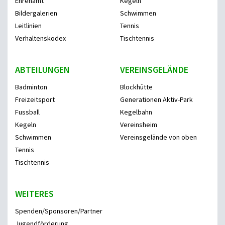
Ehrenamt
Kegeln
Bildergalerien
Schwimmen
Leitlinien
Tennis
Verhaltenskodex
Tischtennis
ABTEILUNGEN
VEREINSGELÄNDE
Badminton
Blockhütte
Freizeitsport
Generationen Aktiv-Park
Fussball
Kegelbahn
Kegeln
Vereinsheim
Schwimmen
Vereinsgelände von oben
Tennis
Tischtennis
WEITERES
Spenden/Sponsoren/Partner
Jugendförderung