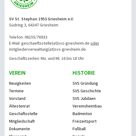
SV St. Stephan 1953 Griesheim e.V.
Südring 3, 64347 Griesheim
Telefon: 06155/76933
E-Mail: geschaeftsstelle(at)svs-griesheim.de
oder
mitgliederverwaltung
(at)svs-griesheim.de
Geschäftszeiten: Mo. und Mi. 16 bis 18 Uhr
VEREIN
HISTORIE
Neuigkeiten
SVS Gründung
Termine
SVS Geschichte
Vorstand
SVS Jubiläen
Ältestenrat
Vereinsheimbau
Geschäftsstelle
Badminton
Mitgliedschaft
Freizeitsport
Dokumente
Fußball