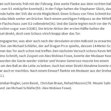
n sich bereits früh mit der Führung. Eine weite Flanke aus dem rechten Ha
zum 0:1 einköpfen konnte(8.). In der Folge hatten die Stephaner Glück, das
tunde hatte der SVS die erste Möglichkeit. Einen Schuss von Timo Schmitt k
au blieb weiter am Drücker. Nach einem unnötigen Fehlpass an der Mittell
em Flachschuss zum 0:2 vollendete(34.). Und die Gäste legten noch vor der 
tion sogar zum 0:3(40.). Die letzte Aktion der ersten Hälfte hatten die
el direkt, doch sein Schuss strich knapp über das Tor.
 engagierter, was aber auch nach der desolaten ersten Halbzeit zu erwarten
 bei Jan Michael Schläfer, der auf Dragan Prce spielte, dessen 14-Meter-S
f man das Tor auch schon mal treffen. Den nächsten Versuch schoss Kevin Wit
n Timo Schmitt, nach Zuspiel von Alex Wobiwo Fowe, konnte der Modauer Ke
 wurden die Gäste wieder stärker und Viviano Generoso musste bei einem
um den Ball an die Latte zu lenken. Auch bei einer Direkt-Abnahme konnte 
ar auch er machtlos. Nach einem Einwurf flankte ein Modauer aus der Drehu
1.).
milian Rogler, Leon Basel, Christian Braun, Rehad Musovic(78.: Mounir Sahr
st und Jan Michael Schläfer(50.: Alex Wobiwo Fowe).