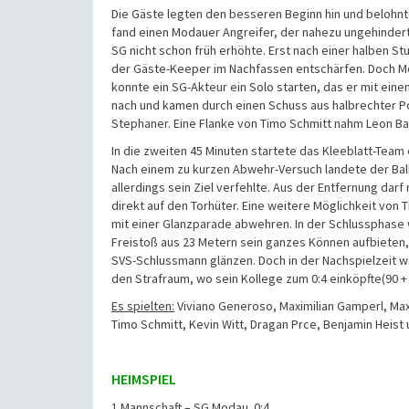
Die Gäste legten den besseren Beginn hin und belohnte
fand einen Modauer Angreifer, der nahezu ungehindert 
SG nicht schon früh erhöhte. Erst nach einer halben S
der Gäste-Keeper im Nachfassen entschärfen. Doch Mod
konnte ein SG-Akteur ein Solo starten, das er mit ein
nach und kamen durch einen Schuss aus halbrechter Posi
Stephaner. Eine Flanke von Timo Schmitt nahm Leon Bas
In die zweiten 45 Minuten startete das Kleeblatt-Team
Nach einem zu kurzen Abwehr-Versuch landete der Ball
allerdings sein Ziel verfehlte. Aus der Entfernung dar
direkt auf den Torhüter. Eine weitere Möglichkeit vo
mit einer Glanzparade abwehren. In der Schlussphase
Freistoß aus 23 Metern sein ganzes Können aufbieten, 
SVS-Schlussmann glänzen. Doch in der Nachspielzeit w
den Strafraum, wo sein Kollege zum 0:4 einköpfte(90 + 
Es spielten:
Viviano Generoso, Maximilian Gamperl, Maxi
Timo Schmitt, Kevin Witt, Dragan Prce, Benjamin Hei
HEIMSPIEL
1.Mannschaft – SG Modau 0:4