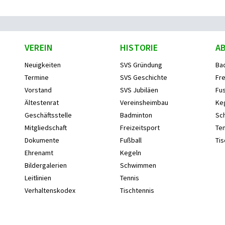
VEREIN
HISTORIE
A
Neuigkeiten
SVS Gründung
Ba
Termine
SVS Geschichte
Fre
Vorstand
SVS Jubiläen
Fus
Ältestenrat
Vereinsheimbau
Ke
Geschäftsstelle
Badminton
Sc
Mitgliedschaft
Freizeitsport
Ten
Dokumente
Fußball
Tis
Ehrenamt
Kegeln
Bildergalerien
Schwimmen
Leitlinien
Tennis
Verhaltenskodex
Tischtennis