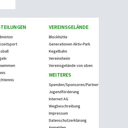
BTEILUNGEN
VEREINSGELÄNDE
dminton
Blockhütte
izeitsport
Generationen Aktiv-Park
sball
Kegelbahn
geln
Vereinsheim
hwimmen
Vereinsgelände von oben
nis
WEITERES
chtennis
Spenden/Sponsoren/Partner
Jugendförderung
Internet AG
Wegbeschreibung
Impressum
Datenschutzerklärung
Anmelden