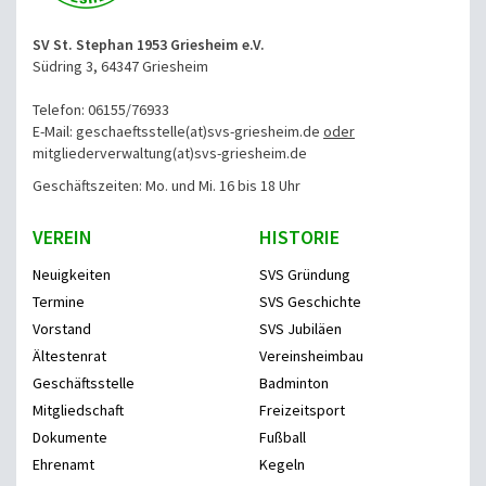
SV St. Stephan 1953 Griesheim e.V.
Südring 3, 64347 Griesheim
Telefon: 06155/76933
E-Mail: geschaeftsstelle(at)svs-griesheim.de
oder
mitgliederverwaltung
(at)svs-griesheim.de
Geschäftszeiten: Mo. und Mi. 16 bis 18 Uhr
VEREIN
HISTORIE
Neuigkeiten
SVS Gründung
Termine
SVS Geschichte
Vorstand
SVS Jubiläen
Ältestenrat
Vereinsheimbau
Geschäftsstelle
Badminton
Mitgliedschaft
Freizeitsport
Dokumente
Fußball
Ehrenamt
Kegeln