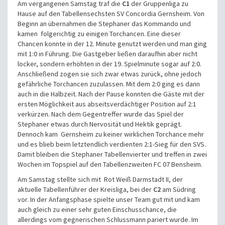
Am vergangenen Samstag traf die
C1
der Gruppenliga zu
Hause auf den Tabellensechsten SV Concordia Gernsheim. Von
Beginn an übernahmen die Stephaner das Kommando und
kamen folgerichtig zu einigen Torchancen. Eine dieser
Chancen konnte in der 12. Minute genutzt werden und man ging
mit 1:0 in Führung. Die Gastgeber ließen daraufhin aber nicht
locker, sondern erhöhten in der 19. Spielminute sogar auf 2:0.
Anschließend zogen sie sich zwar etwas zurück, ohne jedoch
gefährliche Torchancen zuzulassen. Mit dem 2:0 ging es dann
auch in die Halbzeit. Nach der Pause konnten die Gäste mit der
ersten Möglichkeit aus abseitsverdächtiger Position auf 2:1
verkürzen. Nach dem Gegentreffer wurde das Spiel der
Stephaner etwas durch Nervosität und Hektik geprägt.
Dennoch kam Gernsheim zu keiner wirklichen Torchance mehr
und es blieb beim letztendlich verdienten 2:1-Sieg für den SVS.
Damit bleiben die Stephaner Tabellenvierter und treffen in zwei
Wochen im Topspiel auf den Tabellenzweiten FC 07 Bensheim.
Am Samstag stellte sich mit Rot Weiß Darmstadt II, der
aktuelle Tabellenführer der Kreisliga, bei der
C2
am Südring
vor. In der Anfangsphase spielte unser Team gut mit und kam
auch gleich zu einer sehr guten Einschusschance, die
allerdings vom gegnerischen Schlussmann pariert wurde. Im