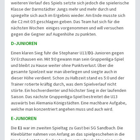
weiteren Verlauf des Spiels setzte sich jedoch die spielerische
Klasse der Darmstädter Jungs mehr und mehr durch und
spiegelte sich auch im Ergebnis wieder. Am Ende musste sich
die C2 mit 0:5 geschlagen geben. Das Team hat sich für die
nächsten Wochen einiges vorgenommen und will versuchen
gegen die Gegner auf Augenhöhe zu punkten.
D-JUNIOREN
Einen klaren Sieg fuhr die Stephaner U13/
D1
-Junioren gegen
SV Erzhausen ein. Mit 9:0 gewann man sein Gruppenliga-Spiel
und bleibt zu Hause weiter ohne Punktverlust. Über die
gesamte Spielzeit war man überlegen und siegte auch in
dieser Höhe verdient. Schon zu Halbzeit stand es 5:0 und der
Trainer rotierte kräftig durch, was dem Spielverlauf nicht
störte. Ein hochverdienter und höchster Sieg in der laufenden
Saison. Das nächste Gruppenliga-Spiel bestreitet die U13
auswärts bei Alemania Königstädten. Eine machbare Aufgabe,
welche man konzentriert angehen muss und auch wird.
E-JUNIOREN
Die
E1
war im zweiten Spieltag zu Gast bei SG Sandbach. Die
Kleeblätter nahmen von Anfang an das spielgeschehen in die