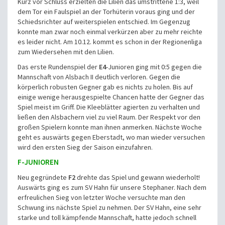
Kurz vor Schluss erzielten die Lilien das umstrittene 1:3, weil
dem Tor ein Faulspiel an der Torhüterin voraus ging und der
Schiedsrichter auf weiterspielen entschied. Im Gegenzug
konnte man zwar noch einmal verkürzen aber zu mehr reichte
es leider nicht. Am 10.12. kommt es schon in der Regionenliga
zum Wiedersehen mit den Lilien.
Das erste Rundenspiel der
E4
-Junioren ging mit 0:5 gegen die
Mannschaft von Alsbach II deutlich verloren. Gegen die
körperlich robusten Gegner gab es nichts zu holen. Bis auf
einige wenige herausgespielte Chancen hatte der Gegner das
Spiel meist im Griff. Die Kleeblätter agierten zu verhalten und
ließen den Alsbachern viel zu viel Raum. Der Respekt vor den
großen Spielern konnte man ihnen anmerken. Nächste Woche
geht es auswärts gegen Eberstadt, wo man wieder versuchen
wird den ersten Sieg der Saison einzufahren.
F-JUNIOREN
Neu gegründete
F2
drehte das Spiel und gewann wiederholt!
Auswärts ging es zum SV Hahn für unsere Stephaner. Nach dem
erfreulichen Sieg von letzter Woche versuchte man den
Schwung ins nächste Spiel zu nehmen. Der SV Hahn, eine sehr
starke und toll kämpfende Mannschaft, hatte jedoch schnell