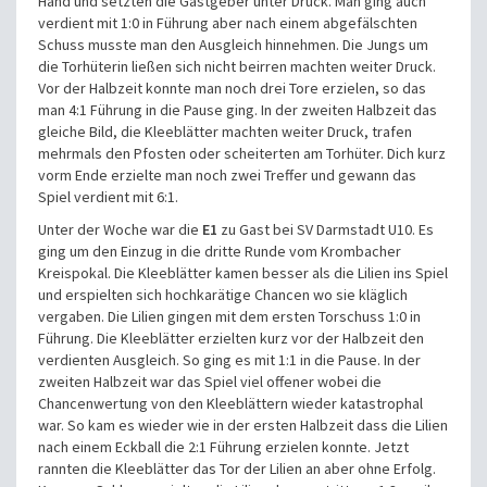
Hand und setzten die Gastgeber unter Druck. Man ging auch
verdient mit 1:0 in Führung aber nach einem abgefälschten
Schuss musste man den Ausgleich hinnehmen. Die Jungs um
die Torhüterin ließen sich nicht beirren machten weiter Druck.
Vor der Halbzeit konnte man noch drei Tore erzielen, so das
man 4:1 Führung in die Pause ging. In der zweiten Halbzeit das
gleiche Bild, die Kleeblätter machten weiter Druck, trafen
mehrmals den Pfosten oder scheiterten am Torhüter. Dich kurz
vorm Ende erzielte man noch zwei Treffer und gewann das
Spiel verdient mit 6:1.
Unter der Woche war die
E1
zu Gast bei SV Darmstadt U10. Es
ging um den Einzug in die dritte Runde vom Krombacher
Kreispokal. Die Kleeblätter kamen besser als die Lilien ins Spiel
und erspielten sich hochkarätige Chancen wo sie kläglich
vergaben. Die Lilien gingen mit dem ersten Torschuss 1:0 in
Führung. Die Kleeblätter erzielten kurz vor der Halbzeit den
verdienten Ausgleich. So ging es mit 1:1 in die Pause. In der
zweiten Halbzeit war das Spiel viel offener wobei die
Chancenwertung von den Kleeblättern wieder katastrophal
war. So kam es wieder wie in der ersten Halbzeit dass die Lilien
nach einem Eckball die 2:1 Führung erzielen konnte. Jetzt
rannten die Kleeblätter das Tor der Lilien an aber ohne Erfolg.