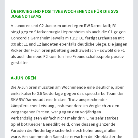
ÜBERWIEGEND POSITIVES WOCHENENDE FÜR DIE SVS
JUGENDTEAMS
A-Junioren und C2-Junioren unterliegen RW Darmstadt; B1
siegt gegen Starkenburgia Heppenheim als auch die C1 gegen
Concordia Gernsheim jeweils mit 2:1; D1 fertigt Erzhausen mit
9:0 ab; E1 und E2 landeten ebenfalls deutliche Siege. Die jungen
Kicker der F-Junioren jubelten gleich zweifach – sowohl die F1
als auch die neue F2 konnten ihre Freundschaftsspiele positiv
gestalten.
A-JUNIOREN
Die
A
-Junioren mussten am Wochenende eine deutliche, aber
einkalkulierte 0:6 Niederlage gegen das spielstarke Team der
SKV RW Darmstadt einstecken. Trotz ansprechender
kämpferischer Leistung, insbesondere im Vergleich zu den
vergangenen Partien, war gegen den vorjährigen
Verbandsligisten einfach nicht mehr drin. Eine sehr starkes
Spiel bot Keeper Benedikt Heid, ohne dessen glänzende
Paraden die Niederlage sicherlich noch höher ausgefallen
wäre. Am kommenden Samstag erwarten die Kleeblätter die