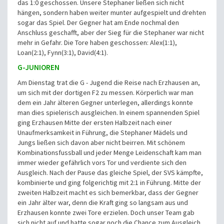
das 1:0 geschossen. Unsere Stephaner ließen sich nicht
hängen, sondern haben weiter munter aufgespielt und drehten
sogar das Spiel. Der Gegner hat am Ende nochmal den
Anschluss geschafft, aber der Sieg für die Stephaner war nicht
mehr in Gefahr. Die Tore haben geschossen: Alex(1:1),
Loan(2:1), Fynn(3:1), David(4:1).
G-JUNIOREN
Am Dienstag trat die G - Jugend die Reise nach Erzhausen an,
um sich mit der dortigen F2 zu messen. Körperlich war man
dem ein Jahr älteren Gegner unterlegen, allerdings konnte
man dies spielerisch ausgleichen. In einem spannenden Spiel
ging Erzhausen Mitte der ersten Halbzeit nach einer
Unaufmerksamkeit in Führung, die Stephaner Mädels und
Jungs ließen sich davon aber nicht beirren. Mit schönem
Kombinationsfussball und jeder Menge Leidenschaft kam man
immer wieder gefährlich vors Tor und verdiente sich den
Ausgleich. Nach der Pause das gleiche Spiel, der SVS kämpfte,
kombinierte und ging folgerichtig mit 2:1 in Führung. Mitte der
zweiten Halbzeit macht es sich bemerkbar, dass der Gegner
ein Jahr älter war, denn die Kraft ging so langsam aus und
Erzhausen konnte zwei Tore erzielen. Doch unser Team gab
sich nicht auf und hatte sogar noch die Chance zum Ausgleich