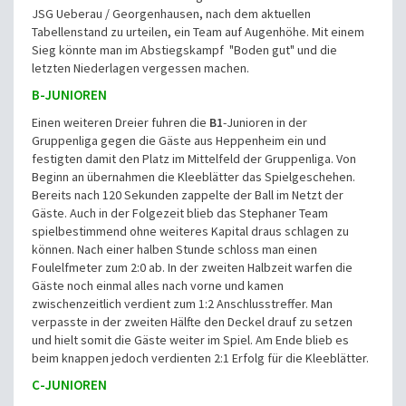
JSG Ueberau / Georgenhausen, nach dem aktuellen
Tabellenstand zu urteilen, ein Team auf Augenhöhe. Mit einem
Sieg könnte man im Abstiegskampf "Boden gut" und die
letzten Niederlagen vergessen machen.
B-JUNIOREN
Einen weiteren Dreier fuhren die
B1
-Junioren in der
Gruppenliga gegen die Gäste aus Heppenheim ein und
festigten damit den Platz im Mittelfeld der Gruppenliga. Von
Beginn an übernahmen die Kleeblätter das Spielgeschehen.
Bereits nach 120 Sekunden zappelte der Ball im Netzt der
Gäste. Auch in der Folgezeit blieb das Stephaner Team
spielbestimmend ohne weiteres Kapital draus schlagen zu
können. Nach einer halben Stunde schloss man einen
Foulelfmeter zum 2:0 ab. In der zweiten Halbzeit warfen die
Gäste noch einmal alles nach vorne und kamen
zwischenzeitlich verdient zum 1:2 Anschlusstreffer. Man
verpasste in der zweiten Hälfte den Deckel drauf zu setzen
und hielt somit die Gäste weiter im Spiel. Am Ende blieb es
beim knappen jedoch verdienten 2:1 Erfolg für die Kleeblätter.
C-JUNIOREN