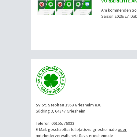
VORBERICHTE AK
Am kommenden Sonnt
Saison 2026/27. Dab
SV St. Stephan 1953 Griesheim e.V.
Südring 3, 64347 Griesheim
Telefon: 06155/76933
E-Mail: geschaeftsstelle(at)svs-griesheim.de
oder
mitgliederverwaltung
(at)svs-griesheim.de