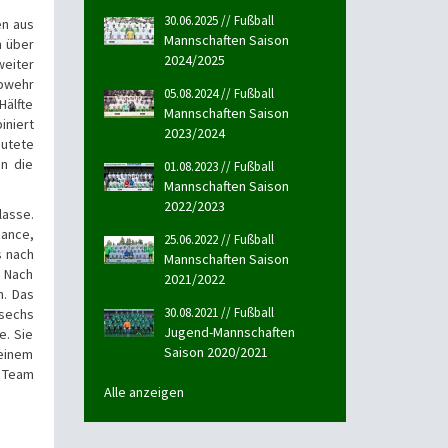
30.06.2025 // Fußball
en aus
Mannschaften Saison
n über
2024/2025
weiter
Abwehr
05.08.2024 // Fußball
Hälfte
Mannschaften Saison
iniert
2023/2024
eutete
en die
01.08.2023 // Fußball
Mannschaften Saison
2022/2023
lasse.
hance,
25.06.2022 // Fußball
s nach
Mannschaften Saison
. Nach
2021/2022
n. Das
30.08.2021 // Fußball
 sechs
Jugend-Mannschaften
e. Sie
Saison 2020/2021
 einem
s Team
Alle anzeigen