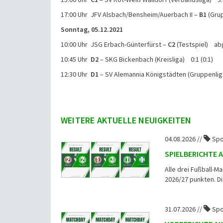
17:00 Uhr JFV Alsbach/Bensheim/Auerbach II –
B1
(Gru
Sonntag, 05.12.2021
10:00 Uhr JSG Erbach-Günterfürst –
C2
(Testspiel) ab
10:45 Uhr
D2
– SKG Bickenbach (Kreisliga) 0:1 (0:1)
12:30 Uhr
D1
– SV Alemannia Königstädten (Gruppenliga
WEITERE AKTUELLE NEUIGKEITEN
04.08.2026 //
Spo
SPIELBERICHTE 
Alle drei Fußball-M
2026/27 punkten. Die
31.07.2026 //
Spo