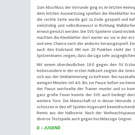
Zum Abschluss der Vorrunde ging es im letzten Heimsp
dem letzten Auswärtssieg spielten die Kleeblätter ko
die rechte Seite wurde gut zu Ende gespielt und lie
zielstrebig und selbstbewusst in Richtung Walldorfe
erneut genutzt werden. Die SVS-Spielerin stand instinkt
machten die Kleeblätter dort weiter wo sie in der er
und eine Chance nach der anderen herausgespielt. Ei
auch den Endstand. Mit nun 20 Punkten steht der S
Spitzenteams zeigen, dass die Liga sehr ausgeglichen i
Mit einem überdeutlichen 18:0 gegen den SV Erzha
Insbesondere in der ersten Halbzeit zeigten die Grie
sich aus der Umklammerung zu befreien. Bei nasskalte
wenigen Minuten mit 4:0. Bis zur Pause ließen sie ke
der Pause wechselte der Trainer munter und so konnt
ganz große Feuer konnte der SVS auch bedingt durc
weitere Tore. Die Mannschaft ist in dieser Hinrunde z
schossen in den elf Spielen insgesamt beeindruckend
Remis aus der Halbserie. Nach der Weihnachtspause 
diverse Testspiele auch gegen hochklassige Gegner.
D – JUGEND