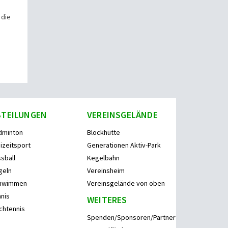
 die
BTEILUNGEN
VEREINSGELÄNDE
dminton
Blockhütte
izeitsport
Generationen Aktiv-Park
sball
Kegelbahn
geln
Vereinsheim
hwimmen
Vereinsgelände von oben
nis
WEITERES
chtennis
Spenden/Sponsoren/Partner