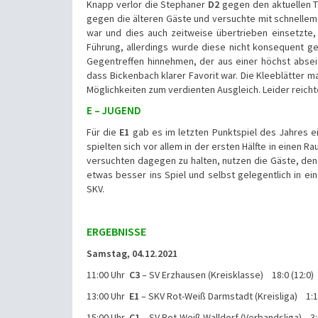
Knapp verlor die Stephaner
D2
gegen den aktuellen T
gegen die älteren Gäste und versuchte mit schnellem
war und dies auch zeitweise übertrieben einsetzte,
Führung, allerdings wurde diese nicht konsequent ge
Gegentreffen hinnehmen, der aus einer höchst abseit
dass Bickenbach klarer Favorit war. Die Kleeblätter 
Möglichkeiten zum verdienten Ausgleich. Leider reich
E – JUGEND
Für die
E1
gab es im letzten Punktspiel des Jahres 
spielten sich vor allem in der ersten Hälfte in einen R
versuchten dagegen zu halten, nutzen die Gäste, den
etwas besser ins Spiel und selbst gelegentlich in 
SKV.
ERGEBNISSE
Samstag, 04.12.2021
11:00 Uhr
C3
– SV Erzhausen (Kreisklasse) 18:0 (12:0)
13:00 Uhr
E1
– SKV Rot-Weiß Darmstadt (Kreisliga) 1:12
15:00 Uhr
C1
– SV Rot-Weiß Walldorf (Verbandsliga) 3:0