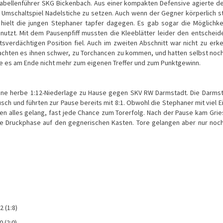
abellenführer SKG Bickenbach. Aus einer kompakten Defensive agierte d
 Umschaltspiel Nadelstiche zu setzen. Auch wenn der Gegner körperlich s
 hielt die jungen Stephaner tapfer dagegen. Es gab sogar die Möglichke
nutzt. Mit dem Pausenpfiff mussten die Kleeblätter leider den entschei
sverdächtigen Position fiel. Auch im zweiten Abschnitt war nicht zu erk
machten es ihnen schwer, zu Torchancen zu kommen, und hatten selbst noc
te es am Ende nicht mehr zum eigenen Treffer und zum Punktgewinn.
eine herbe 1:12-Niederlage zu Hause gegen SKV RW Darmstadt. Die Darms
ausch und führten zur Pause bereits mit 8:1. Obwohl die Stephaner mit viel E
en alles gelang, fast jede Chance zum Torerfolg. Nach der Pause kam Gri
eine Druckphase auf den gegnerischen Kasten. Tore gelangen aber nur no
 (1:8)
 (2:0)