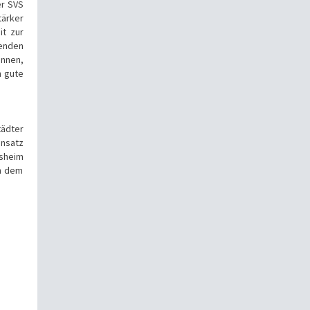
er SVS
tärker
it zur
denden
ennen,
h gute
tädter
insatz
esheim
ch dem