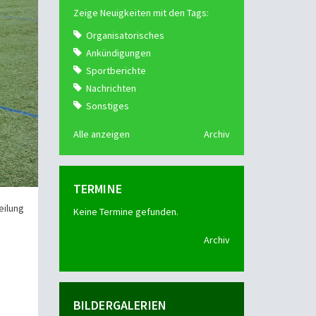
Zeige Neuigkeiten mit den Tags:
Organisatorisches
Ankündigungen
Sportberichte
Nachrichten
Sonstiges
Alle anzeigen
Archiv
TERMINE
eilung
Keine Termine gefunden.
Archiv
BILDERGALERIEN