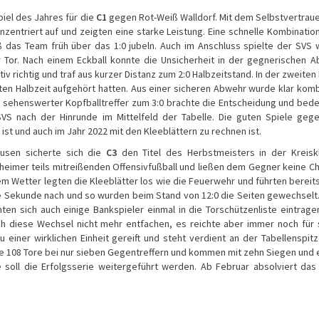
iel des Jahres für die
C1
gegen Rot-Weiß Walldorf. Mit dem Selbstvertrau
nzentriert auf und zeigten eine starke Leistung. Eine schnelle Kombinatio
ß das Team früh über das 1:0 jubeln. Auch im Anschluss spielte der SVS 
r Tor. Nach einem Eckball konnte die Unsicherheit in der gegnerischen 
iv richtig und traf aus kurzer Distanz zum 2:0 Halbzeitstand. In der zweiten 
sten Halbzeit aufgehört hatten. Aus einer sicheren Abwehr wurde klar komb
n sehenswerter Kopfballtreffer zum 3:0 brachte die Entscheidung und bed
VS nach der Hinrunde im Mittelfeld der Tabelle. Die guten Spiele geg
st und auch im Jahr 2022 mit den Kleeblättern zu rechnen ist.
usen sicherte sich die
C3
den Titel des Herbstmeisters in der Kreisk
sheimer teils mitreißenden Offensivfußball und ließen dem Gegner keine C
m Wetter legten die Kleeblätter los wie die Feuerwehr und führten bereit
ine Sekunde nach und so wurden beim Stand von 12:0 die Seiten gewechselt
en sich auch einige Bankspieler einmal in die Torschützenliste eintrage
h diese Wechsel nicht mehr entfachen, es reichte aber immer noch für
u einer wirklichen Einheit gereift und steht verdient an der Tabellenspitz
e 108 Tore bei nur sieben Gegentreffern und kommen mit zehn Siegen und
soll die Erfolgsserie weitergeführt werden. Ab Februar absolviert da