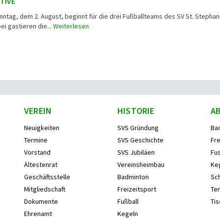
TIVE
ag, dem 2. August, beginnt für die drei Fußballteams des SV St. Stephan
ei gastieren die...
Weiterlesen
VEREIN
HISTORIE
A
Neuigkeiten
SVS Gründung
Ba
Termine
SVS Geschichte
Fre
Vorstand
SVS Jubiläen
Fus
Ältestenrat
Vereinsheimbau
Ke
Geschäftsstelle
Badminton
Sc
Mitgliedschaft
Freizeitsport
Ten
Dokumente
Fußball
Tis
Ehrenamt
Kegeln