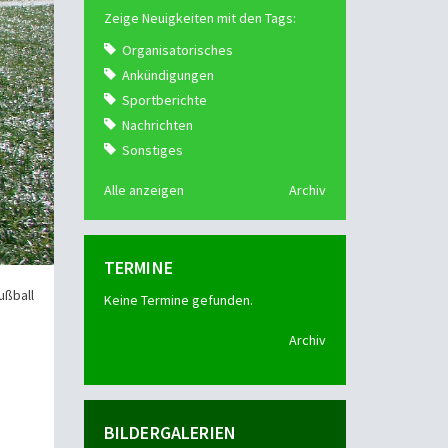
Zeige Neuigkeiten mit den Tags:
Organisatorisches
Ankündigungen
Sportberichte
Nachrichten
Sonstiges
Alle anzeigen
Archiv
TERMINE
ußball
Keine Termine gefunden.
Archiv
BILDERGALERIEN