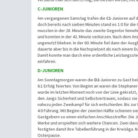
C-JUNIOREN
Am vergangenen Samstag trafen die
C1
-Junioren auf 
doch bereits nach sieben Minuten stand es 1:0 für die 
mussten in der 28. Minute das zweite Gegentor hinne
und konnten in der 42. Minute verkürzen. Nach dem Ans
ungenutzt blieben. In der 60. Minute fiel dann der Ausg
dauerte aber bis in die Nachspielzeit als nach einem 
Damit konnte man durch eine ordentliche Leistungsste
einfahren.
D-JUNIOREN
Am Sonntagmorgen waren die
D2
-Junioren zu Gast be
6:1 Erfolg feierten. Von Beginn an waren die Stephaner
wurde im letzten Moment noch von der Linie gekratzt,
den Jungs Sicherheit und Selbstvertrauen, sodass sie
nahezu jeden Zweikampf für sich entschieden. Bis zur P
4:0 Führung. Mit Beginn der zweiten Hälfte schienen si
Gastgebern so einen einfachen Anschlusstreffer. Die J
Werke und erspielten sich weitere Chancen. Zwei dav
festigten damit ihre Tabellenführung in der Kreisliga. 
Osterpause.