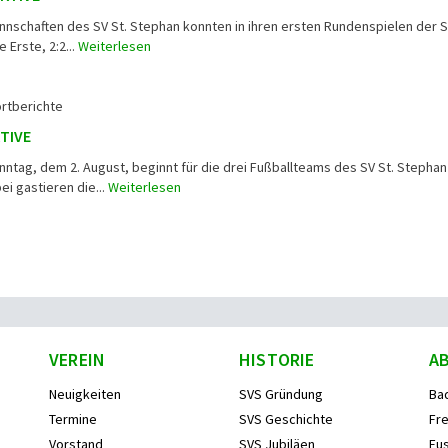
annschaften des SV St. Stephan konnten in ihren ersten Rundenspielen der 
 Erste, 2:2...
Weiterlesen
rtberichte
TIVE
ag, dem 2. August, beginnt für die drei Fußballteams des SV St. Stephan
ei gastieren die...
Weiterlesen
VEREIN
HISTORIE
A
Neuigkeiten
SVS Gründung
Ba
Termine
SVS Geschichte
Fre
Vorstand
SVS Jubiläen
Fus