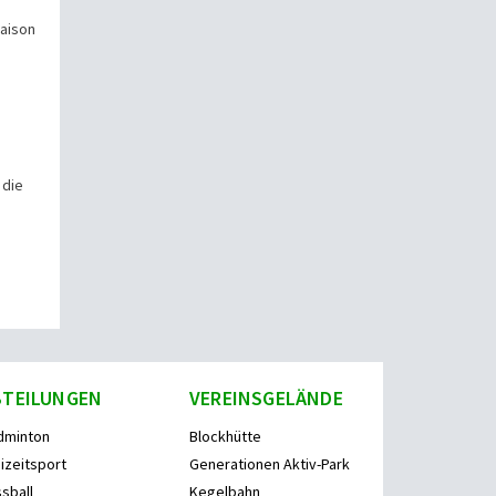
Saison
 die
BTEILUNGEN
VEREINSGELÄNDE
dminton
Blockhütte
izeitsport
Generationen Aktiv-Park
sball
Kegelbahn