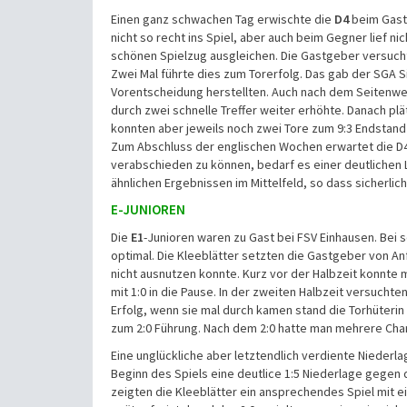
Einen ganz schwachen Tag erwischte die
D4
beim Gasts
nicht so recht ins Spiel, aber auch beim Gegner lief n
schönen Spielzug ausgleichen. Die Gastgeber versuch
Zwei Mal führte dies zum Torerfolg. Das gab der SGA Si
Vorentscheidung herstellten. Auch nach dem Seitenwe
durch zwei schnelle Treffer weiter erhöhte. Danach plä
konnten aber jeweils noch zwei Tore zum 9:3 Endstand 
Zum Abschluss der englischen Wochen erwartet die D4 
verabschieden zu können, bedarf es einer deutlichen
ähnlichen Ergebnissen im Mittelfeld, so dass sicherlic
E-JUNIOREN
Die
E1
-Junioren waren zu Gast bei FSV Einhausen. Be
optimal. Die Kleeblätter setzten die Gastgeber von An
nicht ausnutzen konnte. Kurz vor der Halbzeit konnte 
mit 1:0 in die Pause. In der zweiten Halbzeit versuch
Erfolg, wenn sie mal durch kamen stand die Torhüterin 
zum 2:0 Führung. Nach dem 2:0 hatte man mehrere Cha
Eine unglückliche aber letztendlich verdiente Niederl
Beginn des Spiels eine deutlice 1:5 Niederlage gegen 
zeigten die Kleeblätter ein ansprechendes Spiel mit e