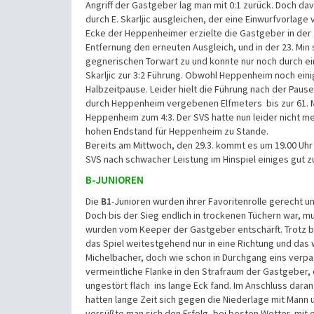
Angriff der Gastgeber lag man mit 0:1 zurück. Doch da
durch E. Skarljic ausgleichen, der eine Einwurfvorlag
Ecke der Heppenheimer erzielte die Gastgeber in der 12
Entfernung den erneuten Ausgleich, und in der 23. Min 
gegnerischen Torwart zu und konnte nur noch durch e
Skarljic zur 3:2 Führung. Obwohl Heppenheim noch eini
Halbzeitpause. Leider hielt die Führung nach der Pause
durch Heppenheim vergebenen Elfmeters bis zur 61. Mi
Heppenheim zum 4:3. Der SVS hatte nun leider nicht m
hohen Endstand für Heppenheim zu Stande.
Bereits am Mittwoch, den 29.3. kommt es um 19.00 Uhr
SVS nach schwacher Leistung im Hinspiel einiges gut 
B-JUNIOREN
Die
B1
-Junioren wurden ihrer Favoritenrolle gerecht u
Doch bis der Sieg endlich in trockenen Tüchern war, m
wurden vom Keeper der Gastgeber entschärft. Trotz best
das Spiel weitestgehend nur in eine Richtung und das wa
Michelbacher, doch wie schon in Durchgang eins verpa
vermeintliche Flanke in den Strafraum der Gastgeber
ungestört flach ins lange Eck fand. Im Anschluss dara
hatten lange Zeit sich gegen die Niederlage mit Mann
versüßte man sich den Erfolg, bei besten Wetter, mi