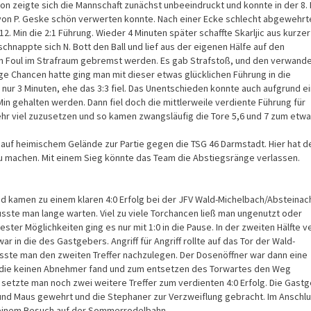
von zeigte sich die Mannschaft zunächst unbeeindruckt und konnte in der 8. 
e von P. Geske schön verwerten konnte. Nach einer Ecke schlecht abgewehrt
. Min die 2:1 Führung. Wieder 4 Minuten später schaffte Skarljic aus kurzer
schnappte sich N. Bott den Ball und lief aus der eigenen Hälfe auf den
in Foul im Strafraum gebremst werden. Es gab Strafstoß, und den verwande
ge Chancen hatte ging man mit dieser etwas glücklichen Führung in die
 nur 3 Minuten, ehe das 3:3 fiel. Das Unentschieden konnte auch aufgrund e
n gehalten werden. Dann fiel doch die mittlerweile verdiente Führung für
ehr viel zuzusetzen und so kamen zwangsläufig die Tore 5,6 und 7 zum etwa
 auf heimischem Gelände zur Partie gegen die TSG 46 Darmstadt. Hier hat d
zu machen. Mit einem Sieg könnte das Team die Abstiegsränge verlassen.
nd kamen zu einem klaren 4:0 Erfolg bei der JFV Wald-Michelbach/Absteinac
usste man lange warten. Viel zu viele Torchancen ließ man ungenutzt oder
er Möglichkeiten ging es nur mit 1:0 in die Pause. In der zweiten Hälfte ve
r in die des Gastgebers. Angriff für Angriff rollte auf das Tor der Wald-
sste man den zweiten Treffer nachzulegen. Der Dosenöffner war dann eine
, die keinen Abnehmer fand und zum entsetzen des Torwartes den Weg
n setzte man noch zwei weitere Treffer zum verdienten 4:0 Erfolg. Die Gast
 und Maus gewehrt und die Stephaner zur Verzweiflung gebracht. Im Anschl
t einem Besuch auf der Sommerrodelbahn.