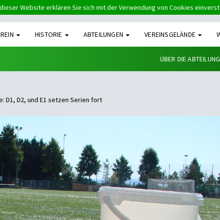
dieser Website erklären Sie sich mit der Verwendung von Cookies einvers
EREIN
HISTORIE
ABTEILUNGEN
VEREINSGELÄNDE
ÜBER DIE ABTEILUN
e: D1, D2, und E1 setzen Serien fort