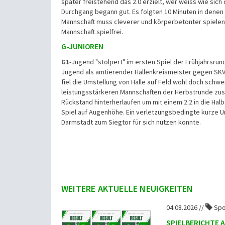
später freistehend das 2.0 erzielt, wer weiss wie sich 
Durchgang begann gut. Es folgten 10 Minuten in denen 
Mannschaft muss cleverer und körperbetonter spielen 
Mannschaft spielfrei.
G-JUNIOREN
G1
-Jugend "stolpert" im ersten Spiel der Frühjahrsrund
Jugend als amtierender Hallenkreismeister gegen SKV 
fiel die Umstellung von Halle auf Feld wohl doch schwer
leistungsstärkeren Mannschaften der Herbstrunde zu
Rückstand hinterherlaufen um mit einem 2:2 in die Halb
Spiel auf Augenhöhe. Ein verletzungsbedingte kurze U
Darmstadt zum Siegtor für sich nutzen konnte.
WEITERE AKTUELLE NEUIGKEITEN
04.08.2026 //
Spo
SPIELBERICHTE 