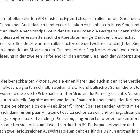
den Tabellenzehnten VfB Ginsheim. Eigentlich sprach alles für die Griesheim
Ginsheimer. Auch danach fanden die Hausherren nicht so recht ins Spiel und
hmen. Nach einer Standpauke in der Pause wurden die Gastgeber dann stär
chlusstreffer erspielten sich die Kleebläter einige Chancen die zunächst
leichstreffer. Jetzt warf man alles nach vorne und wollte unbedingt den Sieg
Durcheinander im Strafraum der Ginsheimer der Siegtreffer erzielt werden k
igerung in der zweiten Hälfte endlich den ersten Sieg nach der Winterpaus
i der benachbarten Viktoria, wo sie einen klaren und auch in der Höhe verdi
 hellwach, agierten schnell, zweikampfstark und ballsicher. Schon die erst
 während die zweite Ecke nach nur drei Minuten die Führung brachte. Diese
 durch schnelle Angriffe immer wieder zu Chancen kamen und in der Defens
ause belohnten sich die Kleeblätter für ihren überzeugenden Auftritt mit e
e sich dann für ein paar Minuten etwas zu sicher zu sein und ermöglichten d
ungs zeigten aber die richtige Reaktion, gingen fortan wieder konzentriert
on konnten sie noch zum absolut verdienten 6:1 Endstand verwerten und
Nach zwei erfolgreichen Auswärtsspielen geht es für die D2 nun erstmal in d