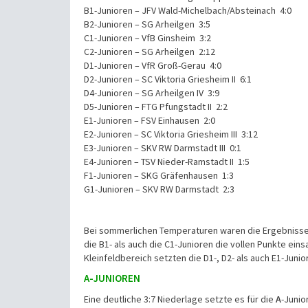
B1-Junioren – JFV Wald-Michelbach/Absteinach 4:0
B2-Junioren – SG Arheilgen 3:5
C1-Junioren – VfB Ginsheim 3:2
C2-Junioren – SG Arheilgen 2:12
D1-Junioren – VfR Groß-Gerau 4:0
D2-Junioren – SC Viktoria Griesheim II 6:1
D4-Junioren – SG Arheilgen IV 3:9
D5-Junioren – FTG Pfungstadt II 2:2
E1-Junioren – FSV Einhausen 2:0
E2-Junioren – SC Viktoria Griesheim III 3:12
E3-Junioren – SKV RW Darmstadt III 0:1
E4-Junioren – TSV Nieder-Ramstadt II 1:5
F1-Junioren – SKG Gräfenhausen 1:3
G1-Junioren – SKV RW Darmstadt 2:3
Bei sommerlichen Temperaturen waren die Ergebnisse
die B1- als auch die C1-Junioren die vollen Punkte ein
Kleinfeldbereich setzten die D1-, D2- als auch E1-Jun
A-JUNIOREN
Eine deutliche 3:7 Niederlage setzte es für die
A
-Junio