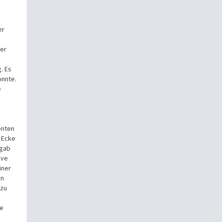
er
ker
. Es
onnte.
e
enten
e Ecke
 gab
ive
iner
en
 zu
ie