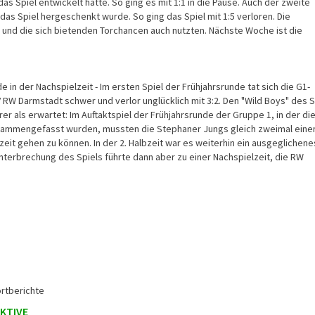
das Spiel entwickelt hätte. So ging es mit 1:1 in die Pause. Auch der zweite
das Spiel hergeschenkt wurde. So ging das Spiel mit 1:5 verloren. Die
und die sich bietenden Torchancen auch nutzten. Nächste Woche ist die
e in der Nachspielzeit - Im ersten Spiel der Frühjahrsrunde tat sich die G1-
RW Darmstadt schwer und verlor unglücklich mit 3:2. Den "Wild Boys" des 
er als erwartet: Im Auftaktspiel der Frühjahrsrunde der Gruppe 1, in der di
sammengefasst wurden, mussten die Stephaner Jungs gleich zweimal ein
zeit gehen zu können. In der 2. Halbzeit war es weiterhin ein ausgeglichene
nterbrechung des Spiels führte dann aber zu einer Nachspielzeit, die RW
rtberichte
AKTIVE