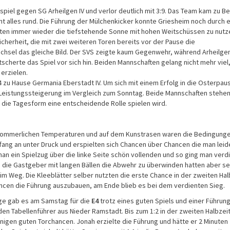
piel gegen SG Arheilgen IV und verlor deutlich mit 3:9. Das Team kam zu B
icht alles rund. Die Führung der Mülchenkicker konnte Griesheim noch durch 
ten immer wieder die tiefstehende Sonne mit hohen Weitschüssen zu nutz
cherheit, die mit zwei weiteren Toren bereits vor der Pause die
chsel das gleiche Bild. Der SVS zeigte kaum Gegenwehr, während Arheilge
tscherte das Spiel vor sich hin. Beiden Mannschaften gelang nicht mehr viel
erzielen.
zu Hause Germania Eberstadt IV. Um sich mit einem Erfolg in die Osterpau
 Leistungssteigerung im Vergleich zum Sonntag. Beide Mannschaften stehen
h die Tagesform eine entscheidende Rolle spielen wird.
i sommerlichen Temperaturen und auf dem Kunstrasen waren die Bedingung
fang an unter Druck und erspielten sich Chancen über Chancen die man leid
man ein Spielzug über die linke Seite schön vollenden und so ging man verd
ten die Gastgeber mit langen Bällen die Abwehr zu überwinden hatten aber se
im Weg. Die Kleeblätter selber nutzten die erste Chance in der zweiten Hal
ncen die Führung auszubauen, am Ende blieb es bei dem verdienten Sieg.
age gab es am Samstag für die
E4
trotz eines guten Spiels und einer Führung
den Tabellenführer aus Nieder Ramstadt. Bis zum 1:2 in der zweiten Halbzei
inigen guten Torchancen. Jonah erzielte die Führung und hätte er 2 Minuten