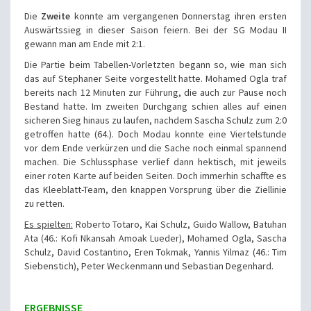
Die
Zweite
konnte am vergangenen Donnerstag ihren ersten
Auswärtssieg in dieser Saison feiern. Bei der SG Modau II
gewann man am Ende mit 2:1.
Die Partie beim Tabellen-Vorletzten begann so, wie man sich
das auf Stephaner Seite vorgestellt hatte. Mohamed Ogla traf
bereits nach 12 Minuten zur Führung, die auch zur Pause noch
Bestand hatte. Im zweiten Durchgang schien alles auf einen
sicheren Sieg hinaus zu laufen, nachdem Sascha Schulz zum 2:0
getroffen hatte (64.). Doch Modau konnte eine Viertelstunde
vor dem Ende verkürzen und die Sache noch einmal spannend
machen. Die Schlussphase verlief dann hektisch, mit jeweils
einer roten Karte auf beiden Seiten. Doch immerhin schaffte es
das Kleeblatt-Team, den knappen Vorsprung über die Ziellinie
zu retten.
Es spielten:
Roberto Totaro, Kai Schulz, Guido Wallow, Batuhan
Ata (46.: Kofi Nkansah Amoak Lueder), Mohamed Ogla, Sascha
Schulz, David Costantino, Eren Tokmak, Yannis Yilmaz (46.: Tim
Siebenstich), Peter Weckenmann und Sebastian Degenhard.
ERGEBNISSE