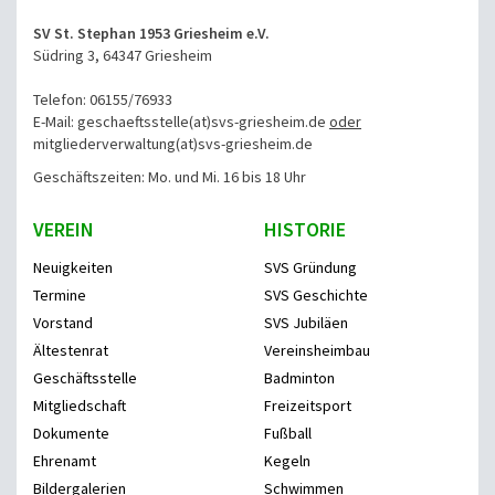
SV St. Stephan 1953 Griesheim e.V.
Südring 3, 64347 Griesheim
Telefon: 06155/76933
E-Mail: geschaeftsstelle(at)svs-griesheim.de
oder
mitgliederverwaltung
(at)svs-griesheim.de
Geschäftszeiten: Mo. und Mi. 16 bis 18 Uhr
VEREIN
HISTORIE
Neuigkeiten
SVS Gründung
Termine
SVS Geschichte
Vorstand
SVS Jubiläen
Ältestenrat
Vereinsheimbau
Geschäftsstelle
Badminton
Mitgliedschaft
Freizeitsport
Dokumente
Fußball
Ehrenamt
Kegeln
Bildergalerien
Schwimmen