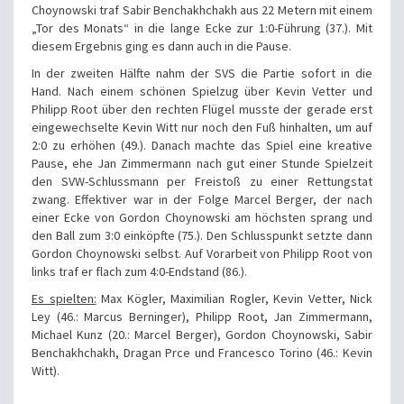
Choynowski traf Sabir Benchakhchakh aus 22 Metern mit einem
„Tor des Monats“ in die lange Ecke zur 1:0-Führung (37.). Mit
diesem Ergebnis ging es dann auch in die Pause.
In der zweiten Hälfte nahm der SVS die Partie sofort in die
Hand. Nach einem schönen Spielzug über Kevin Vetter und
Philipp Root über den rechten Flügel musste der gerade erst
eingewechselte Kevin Witt nur noch den Fuß hinhalten, um auf
2:0 zu erhöhen (49.). Danach machte das Spiel eine kreative
Pause, ehe Jan Zimmermann nach gut einer Stunde Spielzeit
den SVW-Schlussmann per Freistoß zu einer Rettungstat
zwang. Effektiver war in der Folge Marcel Berger, der nach
einer Ecke von Gordon Choynowski am höchsten sprang und
den Ball zum 3:0 einköpfte (75.). Den Schlusspunkt setzte dann
Gordon Choynowski selbst. Auf Vorarbeit von Philipp Root von
links traf er flach zum 4:0-Endstand (86.).
Es spielten:
Max Kögler, Maximilian Rogler, Kevin Vetter, Nick
Ley (46.: Marcus Berninger), Philipp Root, Jan Zimmermann,
Michael Kunz (20.: Marcel Berger), Gordon Choynowski, Sabir
Benchakhchakh, Dragan Prce und Francesco Torino (46.: Kevin
Witt).