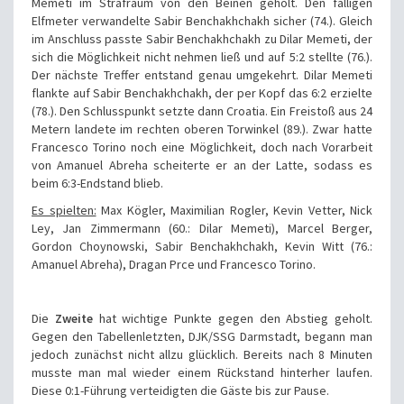
Memeti im Strafraum von den Beinen geholt. Den fälligen
Elfmeter verwandelte Sabir Benchakhchakh sicher (74.). Gleich
im Anschluss passte Sabir Benchakhchakh zu Dilar Memeti, der
sich die Möglichkeit nicht nehmen ließ und auf 5:2 stellte (76.).
Der nächste Treffer entstand genau umgekehrt. Dilar Memeti
flankte auf Sabir Benchakhchakh, der per Kopf das 6:2 erzielte
(78.). Den Schlusspunkt setzte dann Croatia. Ein Freistoß aus 24
Metern landete im rechten oberen Torwinkel (89.). Zwar hatte
Francesco Torino noch eine Möglichkeit, doch nach Vorarbeit
von Amanuel Abreha scheiterte er an der Latte, sodass es
beim 6:3-Endstand blieb.
Es spielten:
Max Kögler, Maximilian Rogler, Kevin Vetter, Nick
Ley, Jan Zimmermann (60.: Dilar Memeti), Marcel Berger,
Gordon Choynowski, Sabir Benchakhchakh, Kevin Witt (76.:
Amanuel Abreha), Dragan Prce und Francesco Torino.
Die
Zweite
hat wichtige Punkte gegen den Abstieg geholt.
Gegen den Tabellenletzten, DJK/SSG Darmstadt, begann man
jedoch zunächst nicht allzu glücklich. Bereits nach 8 Minuten
musste man mal wieder einem Rückstand hinterher laufen.
Diese 0:1-Führung verteidigten die Gäste bis zur Pause.