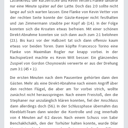
Lattenkreuz der kurzen Ecke und Kevin Vetters Flanke landete
nur eine Minute später auf der Latte. Doch das 2:0 sollte nicht
lange auf sich warten lassen. Eine Flanke von Kevin Vetter von
der rechten Seite konnte der Gäste-Keeper nicht festhalten
und Jan Zimmermann staubte per Kopf ab (14.). In der Folge
konnten sich die Kroaten etwas befreien. Mit einer schönen
Direkt-Abnahme konnten sie sich dann auch zum 2:1 belohnen
(23.). Bis kurz vor der Halbzeit tat sich dann offensiv kaum
etwas vor beiden Toren. Dann köpfte Francesco Torino eine
Flanke von Maximilian Rogler nur knapp vorbei. In der
Nachspielzeit machte es Kevin Witt besser. Ein glänzendes
Zuspiel von Gordon Choynowski verwerte er aus der Drehung
zum 3:1 (45 + 2.).
Die ersten Minuten nach dem Pausentee gehörten dann den
Gästen. Mehr als eine Direkt-Abnahme nach einem Angriff über
den rechten Flügel, die aber am Tor vorbei strich, wollte
zunächst nicht herausspringen. Nach einem Freistoß, den die
Stephaner nur unzulänglich klären konnten, fiel der Anschluss
dann allerdings doch (56.). In der Schlussphase übernahm das
Kleeblatt-Team dann wieder die Kontrolle und zog innerhalb
von 4 Minuten auf 6:2 davon. Nach einem Schuss von Sabir
Benchakhchakh, den der Torhüter halten konnte, wurde Dilar