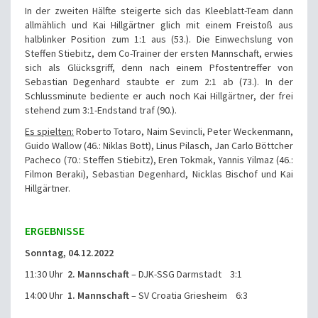
In der zweiten Hälfte steigerte sich das Kleeblatt-Team dann
allmählich und Kai Hillgärtner glich mit einem Freistoß aus
halblinker Position zum 1:1 aus (53.). Die Einwechslung von
Steffen Stiebitz, dem Co-Trainer der ersten Mannschaft, erwies
sich als Glücksgriff, denn nach einem Pfostentreffer von
Sebastian Degenhard staubte er zum 2:1 ab (73.). In der
Schlussminute bediente er auch noch Kai Hillgärtner, der frei
stehend zum 3:1-Endstand traf (90.).
Es spielten:
Roberto Totaro, Naim Sevincli, Peter Weckenmann,
Guido Wallow (46.: Niklas Bott), Linus Pilasch, Jan Carlo Böttcher
Pacheco (70.: Steffen Stiebitz), Eren Tokmak, Yannis Yilmaz (46.:
Filmon Beraki), Sebastian Degenhard, Nicklas Bischof und Kai
Hillgärtner.
ERGEBNISSE
Sonntag, 04.12.2022
11:30 Uhr
2. Mannschaft
– DJK-SSG Darmstadt 3:1
14:00 Uhr
1. Mannschaft
– SV Croatia Griesheim 6:3