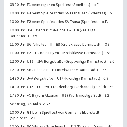
09:30 Uhr
F1
beim eigenen Spielfest (Spielfest) o.E.
10:00 Uhr
F3
beim Spielfest des SV Erzhausen (Spielfest) o.E.
10:00 Uhr
F2
beim Spielfest des SV Traisa (Spielfest) o.E.
10:00 Uhr JSG Bren/Crum/Reichels –
U18
(Kreisliga
Darmstadt) 3:5
11:00 Uhr SG Arheilgen III –
E3
(Kreisklasse Darmstadt) 0:3
11:00 Uhr
E2
– TG Bessungen II (Kreisklasse Darmstadt) 6:0
12:00 Uhr
U16
– JFV Bergstraße (Gruppenliga Darmstadt) 7:0
12:30 Uhr SKV Hähnlein –
E1
(Kreisklasse Darmstadt) 1:2
14:30 Uhr JFV Bergstraße –
U14
(Kreisliga Darmstadt) 0:9
14:30 Uhr
U15
– FC 1950 Freudenberg (Verbandsliga Süd) 5:0
17:30 Uhr FC Bayern Alzenau –
U17
(Verbandsliga Süd) 2:2
Sonntag, 23. März 2025
10:00 Uhr
G1
beim Spielfest von Germania Eberstadt
(Spielfest) o.E.
10:00 Uhr SC Viktoria Griesheim II –
U13
(Kreisliga Darmstadt)