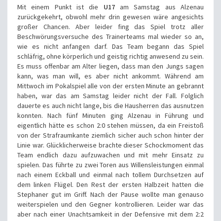
Mit einem Punkt ist die
U17
am Samstag aus Alzenau
zurückgekehrt, obwohl mehr drin gewesen wäre angesichts
großer Chancen. Aber leider fing das Spiel trotz aller
Beschwörungsversuche des Trainerteams mal wieder so an,
wie es nicht anfangen darf. Das Team begann das Spiel
schläfrig, ohne körperlich und geistig richtig anwesend zu sein.
Es muss offenbar am Alter liegen, dass man den Jungs sagen
kann, was man will, es aber nicht ankommt. Während am
Mittwoch im Pokalspiel alle von der ersten Minute an gebrannt
haben, war das am Samstag leider nicht der Fall. Folglich
dauerte es auch nicht lange, bis die Hausherren das ausnutzen
konnten. Nach fünf Minuten ging Alzenau in Führung und
eigentlich hätte es schon 2:0 stehen müssen, da ein Freistoß
von der Strafraumkante ziemlich sicher auch schon hinter der
Linie war. Glücklicherweise brachte dieser Schockmoment das
Team endlich dazu aufzuwachen und mit mehr Einsatz zu
spielen. Das führte zu zwei Toren aus Willensleistungen einmal
nach einem Eckball und einmal nach tollem Durchsetzen auf
dem linken Flügel. Den Rest der ersten Halbzeit hatten die
Stephaner gut im Griff. Nach der Pause wollte man genauso
weiterspielen und den Gegner kontrollieren. Leider war das
aber nach einer Unachtsamkeit in der Defensive mit dem 2:2