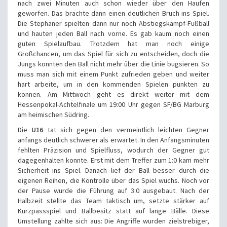
nach zwei Minuten auch schon wieder über den Haufen
geworfen. Das brachte dann einen deutlichen Bruch ins Spiel.
Die Stephaner spielten dann nur noch Abstiegskampf-Fußball
und hauten jeden Ball nach vorne. Es gab kaum noch einen
guten Spielaufbau. Trotzdem hat man noch einige
Großchancen, um das Spiel für sich zu entscheiden, doch die
Jungs konnten den Ball nicht mehr über die Linie bugsieren. So
muss man sich mit einem Punkt zufrieden geben und weiter
hart arbeite, um in den kommenden Spielen punkten zu
können. Am Mittwoch geht es direkt weiter mit dem
Hessenpokal-Achtelfinale um 19:00 Uhr gegen SF/BG Marburg
am heimischen Südring.
Die
U16
tat sich gegen den vermeintlich leichten Gegner
anfangs deutlich schwerer als erwartet. In den Anfangsminuten
fehlten Präzision und Spielfluss, wodurch der Gegner gut
dagegenhalten konnte. Erst mit dem Treffer zum 1:0 kam mehr
Sicherheit ins Spiel. Danach lief der Ball besser durch die
eigenen Reihen, die Kontrolle über das Spiel wuchs. Noch vor
der Pause wurde die Führung auf 3:0 ausgebaut. Nach der
Halbzeit stellte das Team taktisch um, setzte stärker auf
Kurzpassspiel und Ballbesitz statt auf lange Bälle. Diese
Umstellung zahlte sich aus: Die Angriffe wurden zielstrebiger,