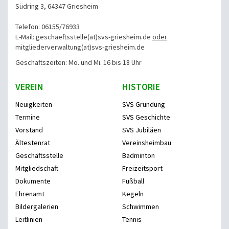
Südring 3, 64347 Griesheim
Telefon: 06155/76933
E-Mail: geschaeftsstelle(at)svs-griesheim.de
oder
mitgliederverwaltung
(at)svs-griesheim.de
Geschäftszeiten: Mo. und Mi. 16 bis 18 Uhr
VEREIN
HISTORIE
Neuigkeiten
SVS Gründung
Termine
SVS Geschichte
Vorstand
SVS Jubiläen
Ältestenrat
Vereinsheimbau
Geschäftsstelle
Badminton
Mitgliedschaft
Freizeitsport
Dokumente
Fußball
Ehrenamt
Kegeln
Bildergalerien
Schwimmen
Leitlinien
Tennis