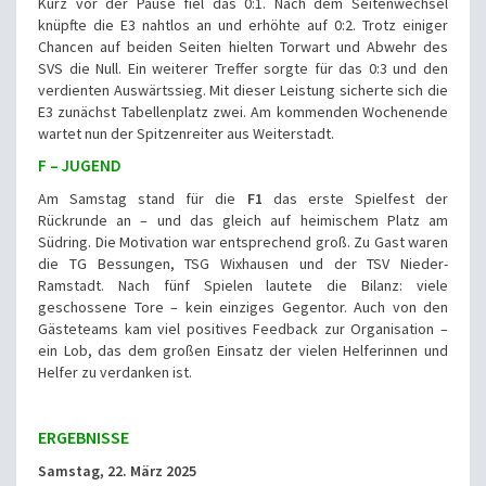
Kurz vor der Pause fiel das 0:1. Nach dem Seitenwechsel
knüpfte die E3 nahtlos an und erhöhte auf 0:2. Trotz einiger
Chancen auf beiden Seiten hielten Torwart und Abwehr des
SVS die Null. Ein weiterer Treffer sorgte für das 0:3 und den
verdienten Auswärtssieg. Mit dieser Leistung sicherte sich die
E3 zunächst Tabellenplatz zwei. Am kommenden Wochenende
wartet nun der Spitzenreiter aus Weiterstadt.
F – JUGEND
Am Samstag stand für die
F1
das erste Spielfest der
Rückrunde an – und das gleich auf heimischem Platz am
Südring. Die Motivation war entsprechend groß. Zu Gast waren
die TG Bessungen, TSG Wixhausen und der TSV Nieder-
Ramstadt. Nach fünf Spielen lautete die Bilanz: viele
geschossene Tore – kein einziges Gegentor. Auch von den
Gästeteams kam viel positives Feedback zur Organisation –
ein Lob, das dem großen Einsatz der vielen Helferinnen und
Helfer zu verdanken ist.
ERGEBNISSE
Samstag, 22. März 2025