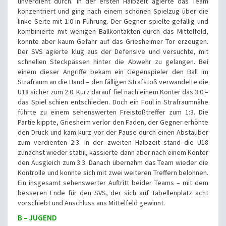
unverdient durch. In der ersten Halbzeit agierte das Team
konzentriert und ging nach einem schönen Spielzug über die
linke Seite mit 1:0 in Führung. Der Gegner spielte gefällig und
kombinierte mit wenigen Ballkontakten durch das Mittelfeld,
konnte aber kaum Gefahr auf das Griesheimer Tor erzeugen.
Der SVS agierte klug aus der Defensive und versuchte, mit
schnellen Steckpässen hinter die Abwehr zu gelangen. Bei
einem dieser Angriffe bekam ein Gegenspieler den Ball im
Strafraum an die Hand – den fälligen Strafstoß verwandelte die
U18 sicher zum 2:0. Kurz darauf fiel nach einem Konter das 3:0 –
das Spiel schien entschieden. Doch ein Foul in Strafraumnähe
führte zu einem sehenswerten Freistoßtreffer zum 1:3. Die
Partie kippte, Griesheim verlor den Faden, der Gegner erhöhte
den Druck und kam kurz vor der Pause durch einen Abstauber
zum verdienten 2:3. In der zweiten Halbzeit stand die U18
zunächst wieder stabil, kassierte dann aber nach einem Konter
den Ausgleich zum 3:3. Danach übernahm das Team wieder die
Kontrolle und konnte sich mit zwei weiteren Treffern belohnen.
Ein insgesamt sehenswerter Auftritt beider Teams – mit dem
besseren Ende für den SVS, der sich auf Tabellenplatz acht
vorschiebt und Anschluss ans Mittelfeld gewinnt.
B – JUGEND