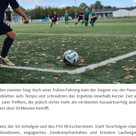
 den zweiten Sieg. Nach einer frühen Führung kam der Gegner vor der Pau
blätter aufs Tempo und schraubten das Ergebnis innerhalb kurzer Zeit a
 zwei Treffern, die jedoch nichts mehr am verdienten Auswärtserfolg änd
nz über 50 Minuten betrifft.
ams der SG Arheilgen und des FSV 09 Eschersheim. Statt Torerfolgen sta
binationen, engagiertes Zweikampfverhalten und kreative Laufwege