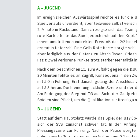
A – JUGEND
Im ereignisreichen Auswärtsspiel reichte es für die
U
Spielverlaufs unverdient, aber teilweise selbst versch
2. Minute in Rückstand. Danach zeigte sich das Team g
rote Karte stellte das Spiel jedoch früh auf den Kop
einem umstrittenen indirekten Freistoß das 2:2 hin
erneut in Unterzahl. Eine Gelb-Rote Karte sorgte schl
aber lediglich aus der Distanz zu Abschlüssen. Grieshe
Fazit: Zwei verlorene Punkte trotz starker Mentalität in
Nach dem beachtlichen 1:1 zum Auftakt gegen die DJK
30 Minuten fehlte es an Zugriff, Konsequenz in den Zw
mit 5:0 in Führung. Erst danach gelang der Anschluss
auf 5:3 heran. Doch eine unglückliche Szene und der 
Am Ende ging der Sieg mit 7:3 aus Sicht der Gastgebe
Spielen sind Pflicht, um die Qualifikation zur Kreislig
B – JUGEND
Statt auf dem Hauptplatz wurde das Spiel der
U17
übe
sich der SVS zunächst schwer tat. In der Anfang
Pressingszene zur Führung. Nach der Pause sorgte 
sehenswerte Tore, darunter ein Volley zum 0:2 und ei