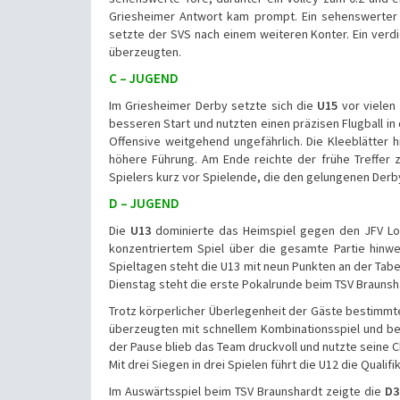
Griesheimer Antwort kam prompt. Ein sehenswerter 
setzte der SVS nach einem weiteren Konter. Ein verdi
überzeugten.
C – JUGEND
Im Griesheimer Derby setzte sich die
U15
vor vielen
besseren Start und nutzten einen präzisen Flugball in 
Offensive weitgehend ungefährlich. Die Kleeblätter
höhere Führung. Am Ende reichte der frühe Treffer 
Spielers kurz vor Spielende, die den gelungenen Derb
D – JUGEND
Die
U13
dominierte das Heimspiel gegen den JFV Lo
konzentriertem Spiel über die gesamte Partie hinwe
Spieltagen steht die U13 mit neun Punkten an der Tabe
Dienstag steht die erste Pokalrunde beim TSV Braunsha
Trotz körperlicher Überlegenheit der Gäste bestimmt
überzeugten mit schnellem Kombinationsspiel und belo
der Pause blieb das Team druckvoll und nutzte seine C
Mit drei Siegen in drei Spielen führt die U12 die Qualif
Im Auswärtsspiel beim TSV Braunshardt zeigte die
D3