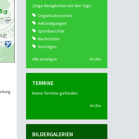
Zeige Neuigkeiten mit den Tags:
Organisatorisches
Ankündigungen
Sportberichte
Nachrichten
Sonstiges
Alle anzeigen
Archiv
TERMINE
eilung
Keine Termine gefunden.
Archiv
BILDERGALERIEN