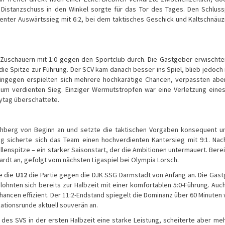
Distanzschuss in den Winkel sorgte für das Tor des Tages. Den Schlus
enter Auswärtssieg mit 6:2, bei dem taktisches Geschick und Kaltschnäuz
 Zuschauern mit 1:0 gegen den Sportclub durch. Die Gastgeber erwischt
die Spitze zur Führung. Der SCV kam danach besser ins Spiel, blieb jedoch 
 hingegen erspielten sich mehrere hochkarätige Chancen, verpassten abe
zum verdienten Sieg. Einziger Wermutstropfen war eine Verletzung eine
ytag überschattete.
hberg von Beginn an und setzte die taktischen Vorgaben konsequent u
g sicherte sich das Team einen hochverdienten Kantersieg mit 9:1. Nac
llenspitze – ein starker Saisonstart, der die Ambitionen untermauert. Bere
rdt an, gefolgt vom nächsten Ligaspiel bei Olympia Lorsch.
e die
U12
die Partie gegen die DJK SSG Darmstadt von Anfang an. Die Gas
hnten sich bereits zur Halbzeit mit einer komfortablen 5:0-Führung. Auc
hancen effizient. Der 11:2-Endstand spiegelt die Dominanz über 60 Minuten 
ikationsrunde aktuell souverän an.
des SVS in der ersten Halbzeit eine starke Leistung, scheiterte aber me