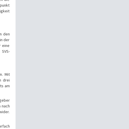
spunkt
igkeit
en den
in der
r eine
s SVS-
m. Mit
h drei
its am
tgeber
h nach
wider.
hrfach