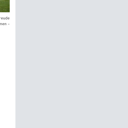
Freude
mmen –