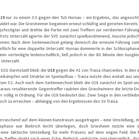
19
nur zu einem 3:3 gegen den TuS Hornau – ein Ergebnis, das angesich
uldet war. Die Griesheimer begannen erneut schläfrig und gerieten bereits 
efestigter und drehte die Partie mit zwei Treffern zur verdienten Führung
f. Trotz Unterzahl agierte der SVS zunächst spielbestimmend, musste jedoc
nehmen. Nach dem Seitenwechsel gelang dennoch die erneute Führung zum
ießlich für eine doppelte Unterzahl. Hornau dominierte in der Schlussphas
im verteidigte leidenschaftlich, ließ jedoch in der 80. Minute den Ausglei
 Unterzahl.
 SSG Darmstadt blieb die
U18
gegen die A1 von Traisa chancenlos. In den 
eikämpfen und Struktur im Spielaufbau – Traisa nutzte dies eiskalt aus un
 zum 5:1. Auch nach dem Seitenwechsel blieb die U18 zunächst im Spiel u
daraus resultierende Gegentreffer raubten den Griesheimern die letzte En
r völlig in Ordnung. Für die U18 bedeutet das: Zwei Siege in den verblei
a noch zu erreichen – abhängig von den Ergebnissen des SV Traisa.
rraschend auf dem kleinen Kunstrasen ausgetragen – eine Umstellung, m
sphase war Biebrich leicht überlegen, doch Griesheim nutzte eine s
eine taktische Umstellung für mehr Präsenz auf dem engen Feld. Die 
n Treffer direkt nach einer Ecke. Biebrich verkürzte zwischenzeitlich, do