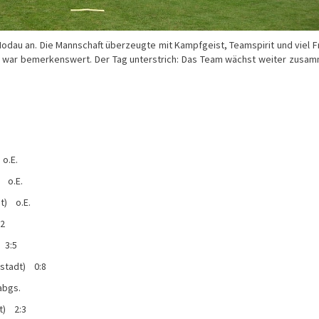
odau an. Die Mannschaft überzeugte mit Kampfgeist, Teamspirit und viel 
 war bemerkenswert. Der Tag unterstrich: Das Team wächst weiter zusa
o.E.
) o.E.
t) o.E.
12
 3:5
stadt) 0:8
abgs.
t) 2:3