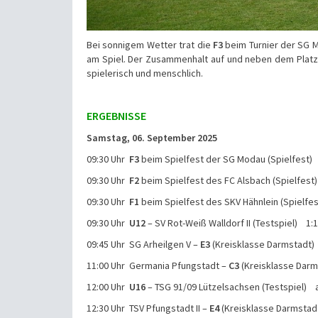
Bei sonnigem Wetter trat die
F3
beim Turnier der SG M
am Spiel. Der Zusammenhalt auf und neben dem Platz
spielerisch und menschlich.
ERGEBNISSE
Samstag, 06. September 2025
09:30 Uhr
F3
beim Spielfest der SG Modau (Spielfest) 
09:30 Uhr
F2
beim Spielfest des FC Alsbach (Spielfest
09:30 Uhr
F1
beim Spielfest des SKV Hähnlein (Spielfes
09:30 Uhr
U12
– SV Rot-Weiß Walldorf II (Testspiel) 1:
09:45 Uhr SG Arheilgen V –
E3
(Kreisklasse Darmstadt)
11:00 Uhr Germania Pfungstadt –
C3
(Kreisklasse Darm
12:00 Uhr
U16
– TSG 91/09 Lützelsachsen (Testspiel) 
12:30 Uhr TSV Pfungstadt II –
E4
(Kreisklasse Darmstad