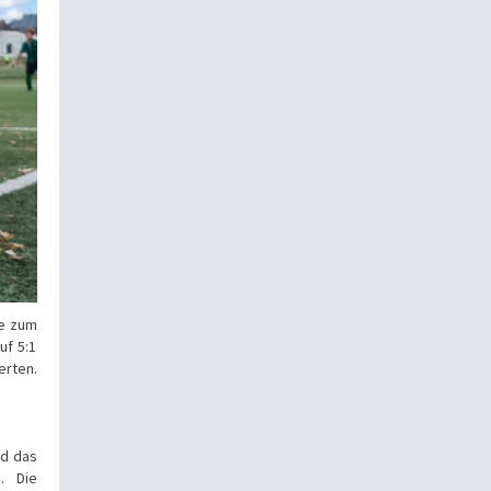
se zum
uf 5:1
erten.
nd das
. Die