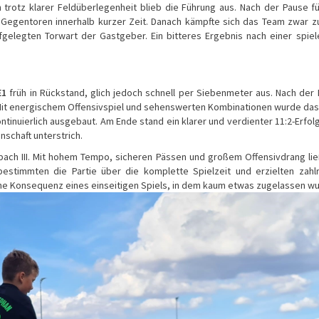
h trotz klarer Feldüberlegenheit blieb die Führung aus. Nach der Pause f
 Gegentoren innerhalb kurzer Zeit. Danach kämpfte sich das Team zwar z
gelegten Torwart der Gastgeber. Ein bitteres Ergebnis nach einer spiel
E1
früh in Rückstand, glich jedoch schnell per Siebenmeter aus. Nach der
Mit energischem Offensivspiel und sehenswerten Kombinationen wurde das
inuierlich ausgebaut. Am Ende stand ein klarer und verdienter 11:2-Erfolg
nschaft unterstrich.
ach III. Mit hohem Tempo, sicheren Pässen und großem Offensivdrang li
stimmten die Partie über die komplette Spielzeit und erzielten zahl
sche Konsequenz eines einseitigen Spiels, in dem kaum etwas zugelassen w