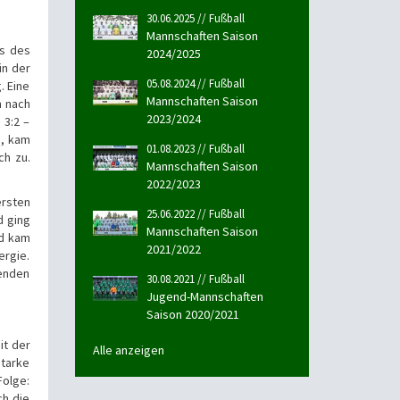
30.06.2025 // Fußball
Mannschaften Saison
ts des
2024/2025
in der
05.08.2024 // Fußball
. Eine
Mannschaften Saison
h nach
2023/2024
 3:2 –
e, kam
01.08.2023 // Fußball
ch zu.
Mannschaften Saison
2022/2023
ersten
25.06.2022 // Fußball
d ging
Mannschaften Saison
nd kam
2021/2022
ergie.
benden
30.08.2021 // Fußball
Jugend-Mannschaften
Saison 2020/2021
it der
Alle anzeigen
tarke
Folge:
ch die