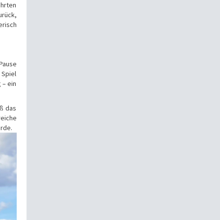
ührten
urück,
erisch
 Pause
 Spiel
 – ein
eß das
reiche
urde.