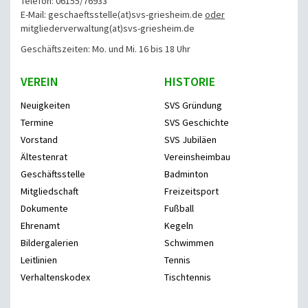
Telefon: 06155/76933
E-Mail: geschaeftsstelle(at)svs-griesheim.de
oder
mitgliederverwaltung
(at)svs-griesheim.de
Geschäftszeiten: Mo. und Mi. 16 bis 18 Uhr
VEREIN
HISTORIE
Neuigkeiten
SVS Gründung
Termine
SVS Geschichte
Vorstand
SVS Jubiläen
Ältestenrat
Vereinsheimbau
Geschäftsstelle
Badminton
Mitgliedschaft
Freizeitsport
Dokumente
Fußball
Ehrenamt
Kegeln
Bildergalerien
Schwimmen
Leitlinien
Tennis
Verhaltenskodex
Tischtennis