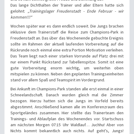
Das lange Dichthalten der Trainer und aller Eltern hatte sich
gelohnt:
„Trainingslager Freudenstadt - Ende Februar - wir
kommen!!!“
Wochen später war es dann endlich soweit. Die Jungs brachen
inklusive dem Trainerstaff die Reise zum Champions-Park in
Freudenstadt an. Das über das Wochenende gebuchte Ereignis
sollte im Rahmen der aktuell laufenden Vorbereitung auf die
Rückrunde noch einmal eine extra Portion Motivation verleihen.
Das Team liegt nach einer starken Vorrunde auf Platz drei mit
nur einem Punkt Rückstand zur Tabellenspitze. Somit ist eine
gute Vorbereitung enorm wichtig, um weiterhin oben
mitspielen zu können. Neben den geplanten Trainingseinheiten
stand vor allem Spaß und Teamspirit im Vordergrund.
Bei Ankunft im Champions-Park standen alle erst einmal in einer
Schneelandschaft. Danach wurden gleich mal die Zimmer
bezogen. Hierzu hatten sich die Jungs im Vorfeld bereits
abgestimmt. Anschließend kamen alle im Konferenzraum des
Sportgeländes zusammen. Hier stellte das Trainerteam den
Trainings- und Ablaufplan des Wochenendes vor. Startschuss
am nächsten Morgen 07:15 Uhr Waldlauf… Juchhu! Aber von
Nichts kommt bekanntlich auch nichts. Auf geht’s, Jungs!