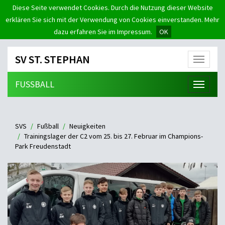
Diese Seite verwendet Cookies. Durch die Nutzung dieser Website
erklären Sie sich mit der Verwendung von Cookies einverstanden. Mehr
dazu erfahren Sie im Impressum.
OK
SV ST. STEPHAN
Menü
FUSSBALL
Menü
SVS
Fußball
Neuigkeiten
Trainingslager der C2 vom 25. bis 27. Februar im Champions-
Park Freudenstadt