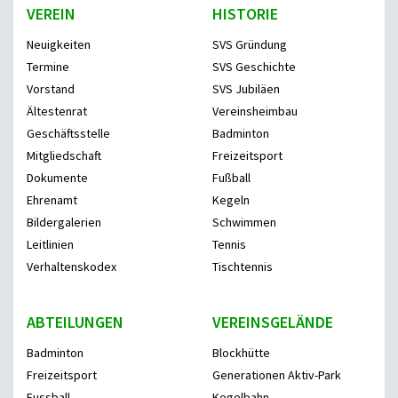
VEREIN
HISTORIE
Neuigkeiten
SVS Gründung
Termine
SVS Geschichte
Vorstand
SVS Jubiläen
Ältestenrat
Vereinsheimbau
Geschäftsstelle
Badminton
Mitgliedschaft
Freizeitsport
Dokumente
Fußball
Ehrenamt
Kegeln
Bildergalerien
Schwimmen
Leitlinien
Tennis
Verhaltenskodex
Tischtennis
ABTEILUNGEN
VEREINSGELÄNDE
Badminton
Blockhütte
Freizeitsport
Generationen Aktiv-Park
Fussball
Kegelbahn