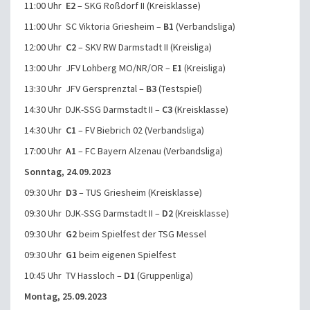
11:00 Uhr
E2
– SKG Roßdorf II (Kreisklasse)
11:00 Uhr SC Viktoria Griesheim –
B1
(Verbandsliga)
12:00 Uhr
C2
– SKV RW Darmstadt II (Kreisliga)
13:00 Uhr JFV Lohberg MO/NR/OR –
E1
(Kreisliga)
13:30 Uhr JFV Gersprenztal –
B3
(Testspiel)
14:30 Uhr DJK-SSG Darmstadt II –
C3
(Kreisklasse)
14:30 Uhr
C1
– FV Biebrich 02 (Verbandsliga)
17:00 Uhr
A1
– FC Bayern Alzenau (Verbandsliga)
Sonntag, 24.09.2023
09:30 Uhr
D3
– TUS Griesheim (Kreisklasse)
09:30 Uhr DJK-SSG Darmstadt II –
D2
(Kreisklasse)
09:30 Uhr
G2
beim Spielfest der TSG Messel
09:30 Uhr
G1
beim eigenen Spielfest
10:45 Uhr TV Hassloch –
D1
(Gruppenliga)
Montag, 25.09.2023