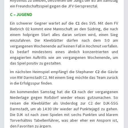
Rhythmus zu bleiben, bestreiten die Jungs der B3 am Samstag
ein Freundschaftsspiel gegen die JFV Gersprenztal.
C – JUGEND
Ein schwerer Gegner wartet auf die
C1
des SVS. Mit dem FV
Biebrich 02 kommt eine Mannschaft an den Südring, die nach
einem holprigen Start alles daran setzen wird, einen Sieg
einzufahren. Die Kleeblätter dürfen nach dem 5:0 am
vergangenen Wochenende auf keinen Fall in Hochmut verfallen.
Es bedarf mindestens eines ähnlich konzentrierten und
engagierten Auftritts wie am vergangenen Wochenende, um
das Spiel positiv zu gestalten.
Im nächsten Heimspiel empfängt die Stephaner
C2
die Gäste
von RW Darmstadt C2. Mit einem Sieg möchte das Team zurück
in die Erfolgsspur finden.
Am kommenden Samstag hat die
C3
nach der vergangenen
Niederlage gegen Roßdorf wieder etwas gutzumachen. So
reisen die Kleeblätter als Underdog zur C2 der DJK-SSG
Darmstadt, um ab 14:30 Uhr wieder auf Punktejagd zu gehen.
Die DJK ist nach zwei Spielen mit sechs Punkten und klarem
Torverhältnis Tabellenführer, was aber eher ein Ansporn ist,
den Favoriten zu ärgern.