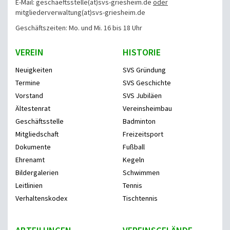
E-Mail: geschaeftsstelle(at)svs-griesheim.de
oder
mitgliederverwaltung
(at)svs-griesheim.de
Geschäftszeiten: Mo. und Mi. 16 bis 18 Uhr
VEREIN
HISTORIE
Neuigkeiten
SVS Gründung
Termine
SVS Geschichte
Vorstand
SVS Jubiläen
Ältestenrat
Vereinsheimbau
Geschäftsstelle
Badminton
Mitgliedschaft
Freizeitsport
Dokumente
Fußball
Ehrenamt
Kegeln
Bildergalerien
Schwimmen
Leitlinien
Tennis
Verhaltenskodex
Tischtennis