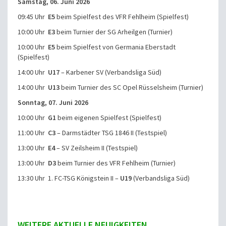
Samstag, 06. Juni 2026
09:45 Uhr
E5
beim Spielfest des VFR Fehlheim (Spielfest)
10:00 Uhr
E3
beim Turnier der SG Arheilgen (Turnier)
10:00 Uhr
E5
beim Spielfest von Germania Eberstadt
(Spielfest)
14:00 Uhr
U17
– Karbener SV (Verbandsliga Süd)
14:00 Uhr
U13
beim Turnier des SC Opel Rüsselsheim (Turnier)
Sonntag, 07. Juni 2026
10:00 Uhr
G1
beim eigenen Spielfest (Spielfest)
11:00 Uhr
C3
– Darmstädter TSG 1846 II (Testspiel)
13:00 Uhr
E4
– SV Zeilsheim II (Testspiel)
13:00 Uhr
D3
beim Turnier des VFR Fehlheim (Turnier)
13:30 Uhr 1. FC-TSG Königstein II –
U19
(Verbandsliga Süd)
WEITERE AKTUELLE NEUIGKEITEN