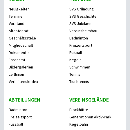
Neuigkeiten
SVS Gründung
Termine
SVS Geschichte
Vorstand
SVS Jubiläen
Ältestenrat
Vereinsheimbau
Geschäftsstelle
Badminton
Mitgliedschaft
Freizeitsport
Dokumente
Fußball
Ehrenamt
Kegeln
Bildergalerien
Schwimmen
Leitlinien
Tennis
Verhaltenskodex
Tischtennis
ABTEILUNGEN
VEREINSGELÄNDE
Badminton
Blockhütte
Freizeitsport
Generationen Aktiv-Park
Fussball
Kegelbahn