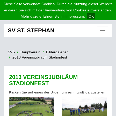
Diese Seite verwendet Cookies. Durch die Nutzung dieser Website
erklären Sie sich mit der Verwendung von Cookies einverstanden.
Mehr dazu erfahren Sie im Impressum.
OK
SV ST. STEPHAN
Menü
SVS
Hauptverein
Bildergalerien
2013 Vereinsjubiläum Stadionfest
2013 VEREINSJUBILÄUM
STADIONFEST
Klicken Sie auf eines der Bilder, um es in groß darzustellen.