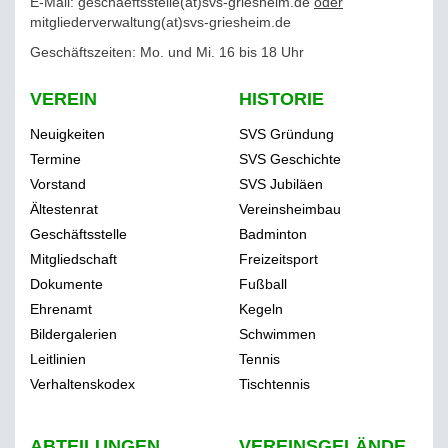
E-Mail: geschaeftsstelle(at)svs-griesheim.de
oder
mitgliederverwaltung
(at)svs-griesheim.de
Geschäftszeiten: Mo. und Mi. 16 bis 18 Uhr
VEREIN
HISTORIE
Neuigkeiten
SVS Gründung
Termine
SVS Geschichte
Vorstand
SVS Jubiläen
Ältestenrat
Vereinsheimbau
Geschäftsstelle
Badminton
Mitgliedschaft
Freizeitsport
Dokumente
Fußball
Ehrenamt
Kegeln
Bildergalerien
Schwimmen
Leitlinien
Tennis
Verhaltenskodex
Tischtennis
ABTEILUNGEN
VEREINSGELÄNDE