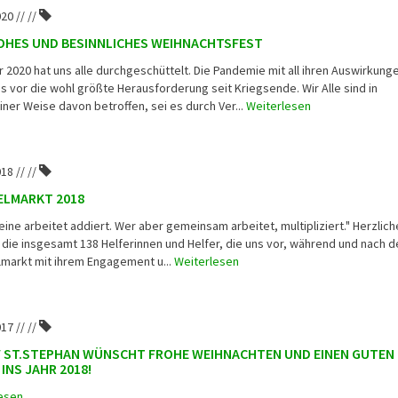
20 // //
ROHES UND BESINNLICHES WEIHNACHTSFEST
r 2020 hat uns alle durchgeschüttelt. Die Pandemie mit all ihren Auswirkung
uns vor die wohl größte Herausforderung seit Kriegsende. Wir Alle sind in
iner Weise davon betroffen, sei es durch Ver...
Weiterlesen
18 // //
ELMARKT 2018
leine arbeitet addiert. Wer aber gemeinsam arbeitet, multipliziert." Herzlic
 die insgesamt 138 Helferinnen und Helfer, die uns vor, während und nach 
markt mit ihrem Engagement u...
Weiterlesen
17 // //
V ST.STEPHAN WÜNSCHT FROHE WEIHNACHTEN UND EINEN GUTEN
INS JAHR 2018!
esen