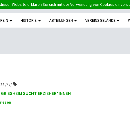
dieser Website erklären Sie sich mit der Verwendung von Cookies einvers
EREIN
HISTORIE
ABTEILUNGEN
VEREINSGELÄNDE
22 // //
 GRIESHEIM SUCHT ERZIEHER*INNEN
rlesen