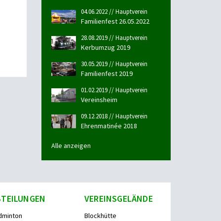
04.06.2022 // Hauptverein
Familienfest 26.05.2022
28.08.2019 // Hauptverein
Kerbumzug 2019
30.05.2019 // Hauptverein
Familienfest 2019
01.02.2019 // Hauptverein
Vereinsheim
09.12.2018 // Hauptverein
Ehrenmatinée 2018
Alle anzeigen
BTEILUNGEN
VEREINSGELÄNDE
dminton
Blockhütte