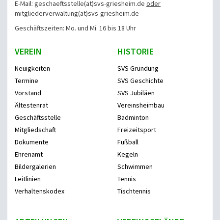
E-Mail: geschaeftsstelle(at)svs-griesheim.de
oder
mitgliederverwaltung
(at)svs-griesheim.de
Geschäftszeiten: Mo. und Mi. 16 bis 18 Uhr
VEREIN
HISTORIE
Neuigkeiten
SVS Gründung
Termine
SVS Geschichte
Vorstand
SVS Jubiläen
Ältestenrat
Vereinsheimbau
Geschäftsstelle
Badminton
Mitgliedschaft
Freizeitsport
Dokumente
Fußball
Ehrenamt
Kegeln
Bildergalerien
Schwimmen
Leitlinien
Tennis
Verhaltenskodex
Tischtennis