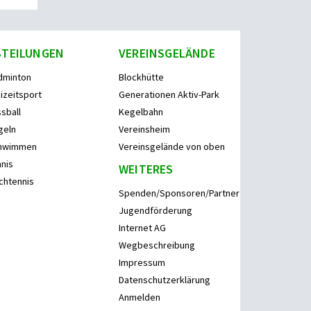
BTEILUNGEN
VEREINSGELÄNDE
dminton
Blockhütte
izeitsport
Generationen Aktiv-Park
sball
Kegelbahn
geln
Vereinsheim
hwimmen
Vereinsgelände von oben
nis
WEITERES
chtennis
Spenden/Sponsoren/Partner
Jugendförderung
Internet AG
Wegbeschreibung
Impressum
Datenschutzerklärung
Anmelden