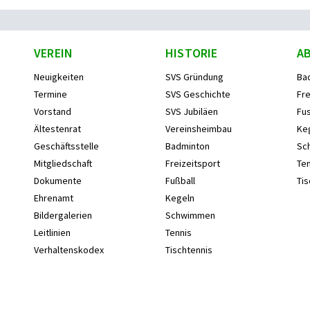
VEREIN
HISTORIE
A
Neuigkeiten
SVS Gründung
Ba
Termine
SVS Geschichte
Fre
Vorstand
SVS Jubiläen
Fus
Ältestenrat
Vereinsheimbau
Ke
Geschäftsstelle
Badminton
Sc
Mitgliedschaft
Freizeitsport
Ten
Dokumente
Fußball
Tis
Ehrenamt
Kegeln
Bildergalerien
Schwimmen
Leitlinien
Tennis
Verhaltenskodex
Tischtennis