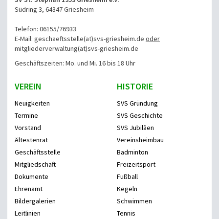
Südring 3, 64347 Griesheim
Telefon: 06155/76933
E-Mail: geschaeftsstelle(at)svs-griesheim.de
oder
mitgliederverwaltung
(at)svs-griesheim.de
Geschäftszeiten: Mo. und Mi. 16 bis 18 Uhr
VEREIN
HISTORIE
Neuigkeiten
SVS Gründung
Termine
SVS Geschichte
Vorstand
SVS Jubiläen
Ältestenrat
Vereinsheimbau
Geschäftsstelle
Badminton
Mitgliedschaft
Freizeitsport
Dokumente
Fußball
Ehrenamt
Kegeln
Bildergalerien
Schwimmen
Leitlinien
Tennis