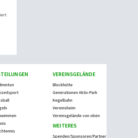
iert
BTEILUNGEN
VEREINSGELÄNDE
dminton
Blockhütte
izeitsport
Generationen Aktiv-Park
sball
Kegelbahn
geln
Vereinsheim
hwimmen
Vereinsgelände von oben
nis
WEITERES
chtennis
Spenden/Sponsoren/Partner