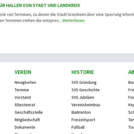
ÜR HALLEN VON STADT UND LANDKREIS
iste von Terminen, zu denen die Stadt Griesheim über eine Sperrung inform
ten Terminen stehen die entsprec...
Weiterlesen
VEREIN
HISTORIE
A
Neuigkeiten
SVS Gründung
Ba
Termine
SVS Geschichte
Fre
Vorstand
SVS Jubiläen
Fus
Ältestenrat
Vereinsheimbau
Ke
Geschäftsstelle
Badminton
Sc
Mitgliedschaft
Freizeitsport
Ten
Dokumente
Fußball
Tis