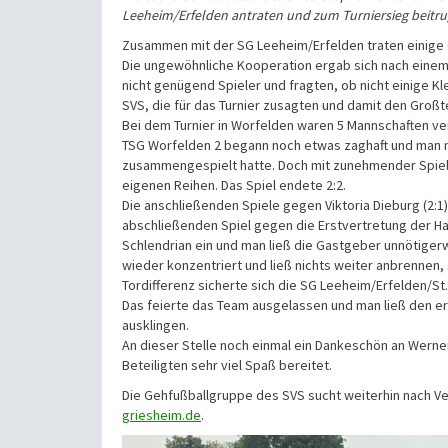
Leeheim/Erfelden antraten und zum Turniersieg beitru
Zusammen mit der SG Leeheim/Erfelden traten einige
Die ungewöhnliche Kooperation ergab sich nach einem F
nicht genügend Spieler und fragten, ob nicht einige K
SVS, die für das Turnier zusagten und damit den Großt
Bei dem Turnier in Worfelden waren 5 Mannschaften ve
TSG Worfelden 2 begann noch etwas zaghaft und man m
zusammengespielt hatte. Doch mit zunehmender Spielda
eigenen Reihen. Das Spiel endete 2:2.
Die anschließenden Spiele gegen Viktoria Dieburg (2:1
abschließenden Spiel gegen die Erstvertretung der Ha
Schlendrian ein und man ließ die Gastgeber unnötigerw
wieder konzentriert und ließ nichts weiter anbrennen
Tordifferenz sicherte sich die SG Leeheim/Erfelden/St.
Das feierte das Team ausgelassen und man ließ den er
ausklingen.
An dieser Stelle noch einmal ein Dankeschön an Werne
Beteiligten sehr viel Spaß bereitet.
Die Gehfußballgruppe des SVS sucht weiterhin nach Ver
griesheim.de
.