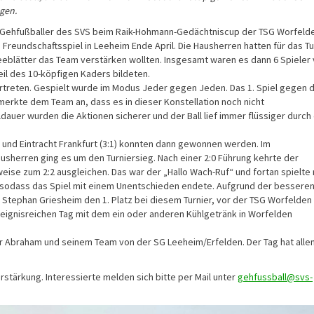
gen.
 Gehfußballer des SVS beim Raik-Hohmann-Gedächtniscup der TSG Worfelde
reundschaftsspiel in Leeheim Ende April. Die Hausherren hatten für das Tu
leeblätter das Team verstärken wollten. Insgesamt waren es dann 6 Spieler
eil des 10-köpfigen Kaders bildeten.
rtreten. Gespielt wurde im Modus Jeder gegen Jeden. Das 1. Spiel gegen d
erkte dem Team an, dass es in dieser Konstellation noch nicht
uer wurden die Aktionen sicherer und der Ball lief immer flüssiger durch 
) und Eintracht Frankfurt (3:1) konnten dann gewonnen werden. Im
usherren ging es um den Turniersieg. Nach einer 2:0 Führung kehrte der
eise zum 2:2 ausgleichen. Das war der „Hallo Wach-Ruf“ und fortan spielte
, sodass das Spiel mit einem Unentschieden endete. Aufgrund der bessere
 Stephan Griesheim den 1. Platz bei diesem Turnier, vor der TSG Worfelden 
eignisreichen Tag mit dem ein oder anderen Kühlgetränk in Worfelden
r Abraham und seinem Team von der SG Leeheim/Erfelden. Der Tag hat alle
stärkung. Interessierte melden sich bitte per Mail unter
gehfussball@svs-