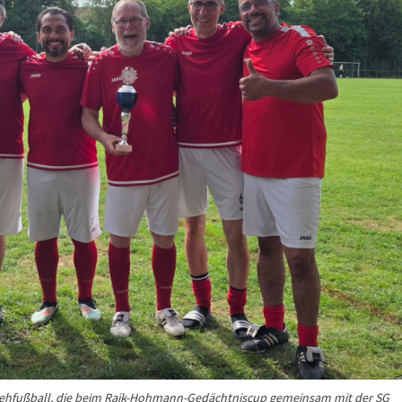
hfußball, die beim Raik-
Hohmann
-Ge
dächtniscup gemeinsam mit der SG