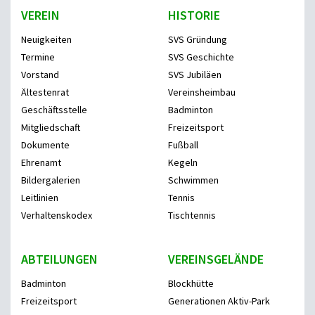
VEREIN
HISTORIE
Neuigkeiten
SVS Gründung
Termine
SVS Geschichte
Vorstand
SVS Jubiläen
Ältestenrat
Vereinsheimbau
Geschäftsstelle
Badminton
Mitgliedschaft
Freizeitsport
Dokumente
Fußball
Ehrenamt
Kegeln
Bildergalerien
Schwimmen
Leitlinien
Tennis
Verhaltenskodex
Tischtennis
ABTEILUNGEN
VEREINSGELÄNDE
Badminton
Blockhütte
Freizeitsport
Generationen Aktiv-Park