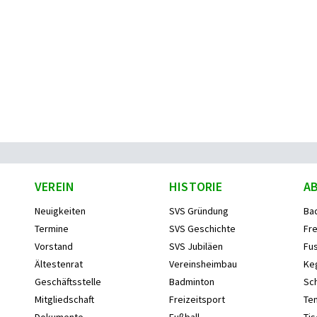
VEREIN
HISTORIE
A
Neuigkeiten
SVS Gründung
Ba
Termine
SVS Geschichte
Fre
Vorstand
SVS Jubiläen
Fus
Ältestenrat
Vereinsheimbau
Ke
Geschäftsstelle
Badminton
Sc
Mitgliedschaft
Freizeitsport
Ten