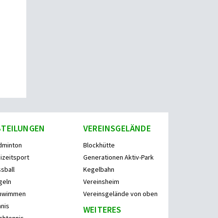
BTEILUNGEN
VEREINSGELÄNDE
dminton
Blockhütte
izeitsport
Generationen Aktiv-Park
sball
Kegelbahn
geln
Vereinsheim
hwimmen
Vereinsgelände von oben
nis
WEITERES