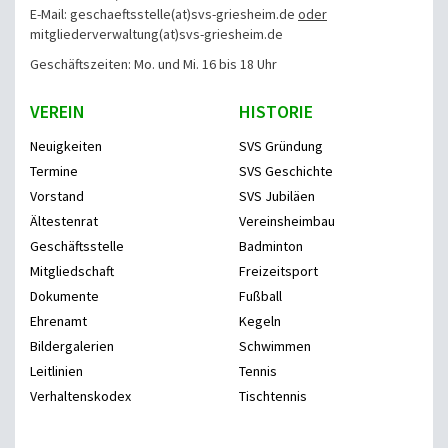
E-Mail: geschaeftsstelle(at)svs-griesheim.de
oder
mitgliederverwaltung
(at)svs-griesheim.de
Geschäftszeiten: Mo. und Mi. 16 bis 18 Uhr
VEREIN
HISTORIE
Neuigkeiten
SVS Gründung
Termine
SVS Geschichte
Vorstand
SVS Jubiläen
Ältestenrat
Vereinsheimbau
Geschäftsstelle
Badminton
Mitgliedschaft
Freizeitsport
Dokumente
Fußball
Ehrenamt
Kegeln
Bildergalerien
Schwimmen
Leitlinien
Tennis
Verhaltenskodex
Tischtennis