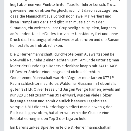
liegt aber nun vier Punkte hinter Tabellenführer Lorsch. Trotz
gewonnenem direkten Vergleich, ist nicht davon auszugehen,
dass die Mannschaft aus Lorsch noch zwei Mal verliert und
ihren Trumpf aus der Hand gibt. Man muss sich mit der
Situation, ein weiteres Jahr Gruppenliga zu spielen, langsam
anfreunden. Nun heißt des trotz aller Umstände, frei und ohne
Druck das Leistungspotential wieder abzurufen und die Saison
keinesfalls zu früh abzuhaken.
Die 2. Herrenmannschaft, durchlebte beim Auswärtsspiel bei
Rot-Weiß Nauheim 2 einen echten Krimi. Am Ende unterlag man
leider der Bundesliga-Reserve denkbar knapp mit 3411 : 3406
LP. Bester Spieler einer insgesamt nicht schlechten
Griesheimer Mannschaft war Nils Vogeler mit starken 877 LP.
Kaum schlechter machte es Waldemar Gassner mit ebenfalls
guten 871 LP. Oliver Fraas und Jürgen Wenge kamen jeweils auf
nur 829 LP. Mit zusammen 39 Fehlwurf, wurden viele Hölzer
liegengelassen und somit deutlich bessere Ergebnisse
verspielt. Mit dieser Niederlage verliert man ein wenig den
Blick nach ganz oben, hat aber weiterhin die Chance eine
Endplatzierung in den Top 3 der Liga zu holen.
Ein bärenstarkes Spiel lieferte die 3. Herrenmannschaft im