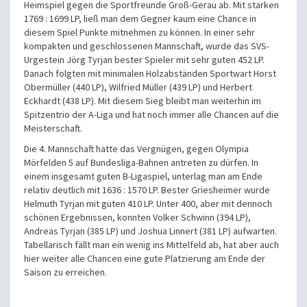
Heimspiel gegen die Sportfreunde Groß-Gerau ab. Mit starken
1769 : 1699 LP, ließ man dem Gegner kaum eine Chance in
diesem Spiel Punkte mitnehmen zu können. In einer sehr
kompakten und geschlossenen Mannschaft, wurde das SVS-
Urgestein Jörg Tyrjan bester Spieler mit sehr guten 452 LP.
Danach folgten mit minimalen Holzabständen Sportwart Horst
Obermüller (440 LP), Wilfried Müller (439 LP) und Herbert
Eckhardt (438 LP). Mit diesem Sieg bleibt man weiterhin im
Spitzentrio der A-Liga und hat noch immer alle Chancen auf die
Meisterschaft.
Die 4. Mannschaft hatte das Vergnügen, gegen Olympia
Mörfelden 5 auf Bundesliga-Bahnen antreten zu dürfen. In
einem insgesamt guten B-Ligaspiel, unterlag man am Ende
relativ deutlich mit 1636 : 1570 LP. Bester Griesheimer wurde
Helmuth Tyrjan mit guten 410 LP. Unter 400, aber mit dennoch
schönen Ergebnissen, konnten Volker Schwinn (394 LP),
Andreas Tyrjan (385 LP) und Joshua Linnert (381 LP) aufwarten.
Tabellarisch fällt man ein wenig ins Mittelfeld ab, hat aber auch
hier weiter alle Chancen eine gute Platzierung am Ende der
Saison zu erreichen.