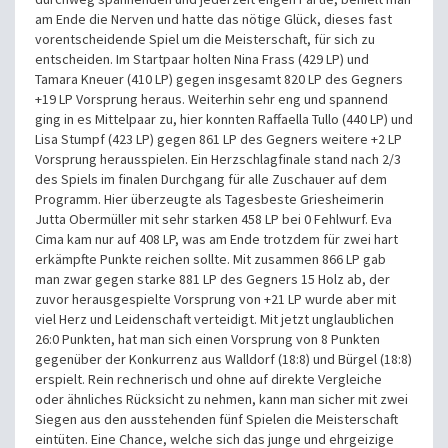
am Ende die Nerven und hatte das nötige Glück, dieses fast
vorentscheidende Spiel um die Meisterschaft, für sich zu
entscheiden. Im Startpaar holten Nina Frass (429 LP) und
Tamara Kneuer (410 LP) gegen insgesamt 820 LP des Gegners
+19 LP Vorsprung heraus. Weiterhin sehr eng und spannend
ging in es Mittelpaar zu, hier konnten Raffaella Tullo (440 LP) und
Lisa Stumpf (423 LP) gegen 861 LP des Gegners weitere +2 LP
Vorsprung herausspielen. Ein Herzschlagfinale stand nach 2/3
des Spiels im finalen Durchgang für alle Zuschauer auf dem
Programm. Hier überzeugte als Tagesbeste Griesheimerin
Jutta Obermüller mit sehr starken 458 LP bei 0 Fehlwurf. Eva
Cima kam nur auf 408 LP, was am Ende trotzdem für zwei hart
erkämpfte Punkte reichen sollte. Mit zusammen 866 LP gab
man zwar gegen starke 881 LP des Gegners 15 Holz ab, der
zuvor herausgespielte Vorsprung von +21 LP wurde aber mit
viel Herz und Leidenschaft verteidigt. Mit jetzt unglaublichen
26:0 Punkten, hat man sich einen Vorsprung von 8 Punkten
gegenüber der Konkurrenz aus Walldorf (18:8) und Bürgel (18:8)
erspielt. Rein rechnerisch und ohne auf direkte Vergleiche
oder ähnliches Rücksicht zu nehmen, kann man sicher mit zwei
Siegen aus den ausstehenden fünf Spielen die Meisterschaft
eintüten. Eine Chance, welche sich das junge und ehrgeizige