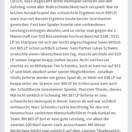
Lorsch, dass insgesamt dritte Heimspiel verloren und den
Aufstieg somit aller Wahrscheinlichkeit nach verspielt. War im
letzten Auswärtsspiel das schwächste Ergebnis noch 899 LP,
wäre man mit diesem Ergebnis heute bester Griesheimer
geworden. Fast kein Spieler konnte sein vorhandenes
Leistungsvermögen abrufen, und so verlor man gegen die 2.
Mannschaft von TUS Rüsselsheim hochverdient mit 5245 : 5331
LP. Im Startpaar tat sich der leicht angeschlagene Swen Wittich
mit 885 LP schon sichtlich schwer. Sein Partner Lukas Schwinn
erwischte einen rabenschwarzen Tag, musste am Ende mit 839
LP seinen Gegner knapp ziehen lassen. Nicht viel besser
machte es im Mittelpaar Tim Schömbs, auch er kam nur auf 853
LP und blieb deutlich unter seinen Möglichkeiten. Jonathan
Shults lieferte wieder ein gutes Spiel ab, er blieb mit 898 LP nur
knapp unter der Grenze von 900 LP. Im Schlusspaar kam auch
der Schnittbeste Griesheimer Spieler, Thorsten Thiede, dieses
Mal nicht wirklich in Schwung. Mit 887 LP lieferte er sein
schwächstes Heimspiel in dieser Saison ab und war sichtlich
enttäuscht. Marc Schömbs rückte kurzfristig für den mit
Hexenschuss verletzten Mannschaftsführer Frank Kunkel ins
Team. Mit 883 LP bot er eine gute Leistung, vor allem die
zweiten 100 Wurf waren stark anzuschauen. Mit dieser
Niederlage bleibt man natürlich auf dem zweiten Tabellenplatz,