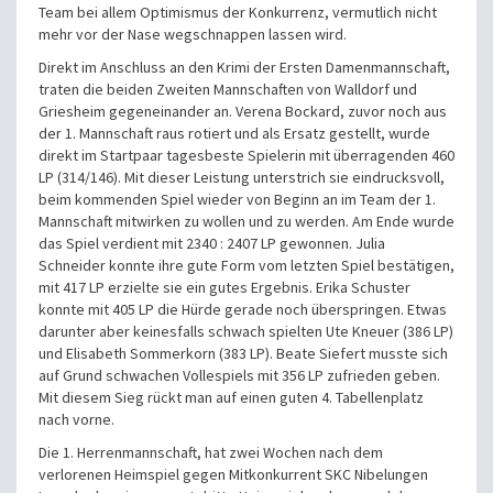
Team bei allem Optimismus der Konkurrenz, vermutlich nicht
mehr vor der Nase wegschnappen lassen wird.
Direkt im Anschluss an den Krimi der Ersten Damenmannschaft,
traten die beiden Zweiten Mannschaften von Walldorf und
Griesheim gegeneinander an. Verena Bockard, zuvor noch aus
der 1. Mannschaft raus rotiert und als Ersatz gestellt, wurde
direkt im Startpaar tagesbeste Spielerin mit überragenden 460
LP (314/146). Mit dieser Leistung unterstrich sie eindrucksvoll,
beim kommenden Spiel wieder von Beginn an im Team der 1.
Mannschaft mitwirken zu wollen und zu werden. Am Ende wurde
das Spiel verdient mit 2340 : 2407 LP gewonnen. Julia
Schneider konnte ihre gute Form vom letzten Spiel bestätigen,
mit 417 LP erzielte sie ein gutes Ergebnis. Erika Schuster
konnte mit 405 LP die Hürde gerade noch überspringen. Etwas
darunter aber keinesfalls schwach spielten Ute Kneuer (386 LP)
und Elisabeth Sommerkorn (383 LP). Beate Siefert musste sich
auf Grund schwachen Vollespiels mit 356 LP zufrieden geben.
Mit diesem Sieg rückt man auf einen guten 4. Tabellenplatz
nach vorne.
Die 1. Herrenmannschaft, hat zwei Wochen nach dem
verlorenen Heimspiel gegen Mitkonkurrent SKC Nibelungen