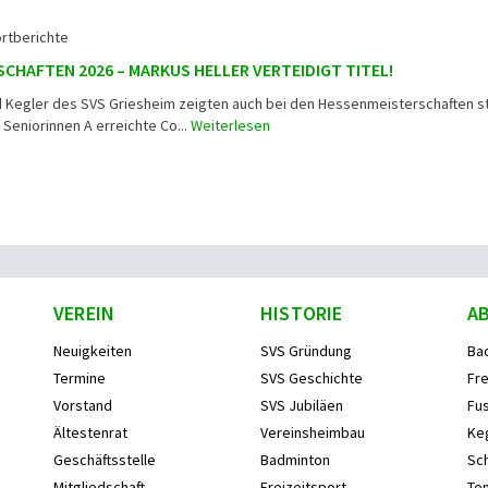
rtberichte
CHAFTEN 2026 – MARKUS HELLER VERTEIDIGT TITEL!
d Kegler des SVS Griesheim zeigten auch bei den Hessenmeisterschaften s
 Seniorinnen A erreichte Co...
Weiterlesen
VEREIN
HISTORIE
A
Neuigkeiten
SVS Gründung
Ba
Termine
SVS Geschichte
Fre
Vorstand
SVS Jubiläen
Fus
Ältestenrat
Vereinsheimbau
Ke
Geschäftsstelle
Badminton
Sc
Mitgliedschaft
Freizeitsport
Ten