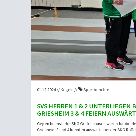
01.12.2024 // Kegeln //
Sportberichte
SVS HERREN 1 & 2 UNTERLIEGEN 
GRIESHEIM 3 & 4 FEIERN AUSWÄRT
Gegen heimstarke SKG Gräfenhausen waren für die He
Griesheim 3 und 4 konnten auswärts bei der SKG Roßdor