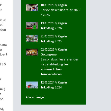
MP
18.05.2026 // Kegeln
en
Saisonabschlussfeier 2025
/ 2026
eite
13.05.2026 // Kegeln
el
Trikottag 2026
 den
21.05.2025 // Kegeln
Trikottag 2025
elang
er
02.05.2025 // Kegeln
lbert
Gelungene
n
Saisonabschlussfeier der
 3:5
Kegelabteilung bei
sommerlichen
Temperaturen
e
12.06.2024 // Kegeln
Trikottag 2024
449)
z
Alle anzeigen
tie.
5),