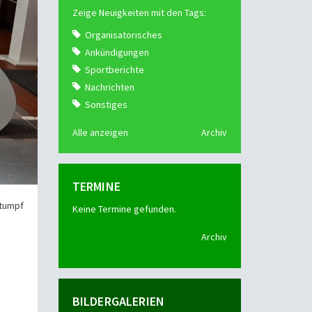
Zeige Neuigkeiten mit den Tags:
Organisatorisches
Ankündigungen
Sportberichte
Nachrichten
Sonstiges
Alle anzeigen
Archiv
TERMINE
Stumpf
Keine Termine gefunden.
Archiv
BILDERGALERIEN