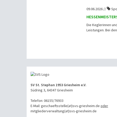
09.06.2026 //
Spo
HESSENMEISTERS
Die Keglerinnen un
Leistungen. Bei den
SV St. Stephan 1953 Griesheim e.V.
Südring 3, 64347 Griesheim
Telefon: 06155/76933
E-Mail: geschaeftsstelle(at)svs-griesheim.de
oder
mitgliederverwaltung
(at)svs-griesheim.de