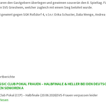
aren den Gastgebern überlegen und gewinnen souverän den 8. Spieltag. F
n SVS Griesheim, welcher zugleich mit einem Sieg belohnt wurde.
 gewinnt gegen SGK Roßdorf 4, v.l.n.r: Erika Schuster, Dalia Wenge, Andrea
rtberichte
SSIC CLUB POKAL FRAUEN – HALBFINALE & HELLER BEI DEN DEUTS
N SENIOREN A
Club Pokal (CCP) – Halbfinale (20.06.2026)SVS-Frauen verpassen leider
rlesen