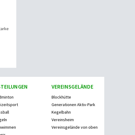
tarke
BTEILUNGEN
VEREINSGELÄNDE
dminton
Blockhütte
izeitsport
Generationen Aktiv-Park
sball
Kegelbahn
geln
Vereinsheim
hwimmen
Vereinsgelände von oben
nis