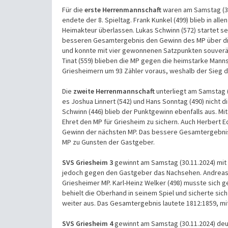
Für die
erste Herrenmannschaft
waren am Samstag (30
endete der 8. Spieltag.
Frank Kunkel (499) blieb in al
Heimakteur überlassen. Lukas Schwinn (572) startet se
besseren Gesamtergebnis den Gewinn des MP über die Z
und konnte mit vier gewonnenen Satzpunkten souverän d
Tinat (559) blieben die MP gegen die heimstarke Man
Griesheimern um 93 Zähler voraus, weshalb der Sieg d
Die
zweite Herrenmannschaft
unterliegt am Samstag (
es Joshua Linnert (542) und Hans Sonntag (490) nicht d
Schwinn (446) blieb der Punktgewinn ebenfalls aus. Mi
Ehret den MP für Griesheim zu sichern. Auch Herbert 
Gewinn der nächsten MP. Das bessere Gesamtergebnis
MP zu Gunsten der Gastgeber.
SVS Griesheim 3
gewinnt am Samstag (30.11.2024) mit 2
jedoch gegen den Gastgeber das Nachsehen. Andreas T
Griesheimer MP. Karl-Heinz Welker (498) musste sich 
behielt die Oberhand in seinem Spiel und sicherte sic
weiter aus. Das Gesamtergebnis lautete 1812:1859, mit
SVS Griesheim 4
gewinnt am Samstag (30.11.2024) deutl