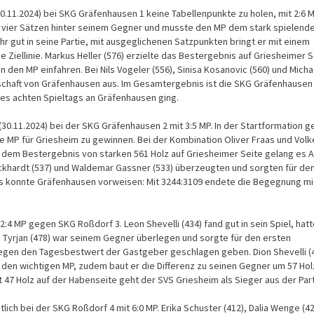
.11.2024) bei SKG Gräfenhausen 1 keine Tabellenpunkte zu holen, mit 2:6 
len vier Sätzen hinter seinem Gegner und musste den MP dem stark spielend
hr gut in seine Partie, mit ausgeglichenen Satzpunkten bringt er mit einem
iellinie. Markus Heller (576) erzielte das Bestergebnis auf Griesheimer S
en MP einfahren. Bei Nils Vogeler (556), Sinisa Kosanovic (560) und Micha
nschaft von Gräfenhausen aus. Im Gesamtergebnis ist die SKG Gräfenhausen
es achten Spieltags an Gräfenhausen ging.
30.11.2024) bei der SKG Gräfenhausen 2 mit 3:5 MP. In der Startformation g
ie MP für Griesheim zu gewinnen. Bei der Kombination Oliver Fraas und Volk
t dem Bestergebnis von starken 561 Holz auf Griesheimer Seite gelang es A
Eckhardt (537) und Waldemar Gassner (533) überzeugten und sorgten für de
 konnte Gräfenhausen vorweisen: Mit 3244:3109 endete die Begegnung mit
:4 MP gegen SKG Roßdorf 3. Leon Shevelli (434) fand gut in sein Spiel, hatt
yrjan (478) war seinem Gegner überlegen und sorgte für den ersten
gegen den Tagesbestwert der Gastgeber geschlagen geben. Dion Shevelli (
h den wichtigen MP, zudem baut er die Differenz zu seinen Gegner um 57 Hol
 47 Holz auf der Habenseite geht der SVS Griesheim als Sieger aus der Par
ich bei der SKG Roßdorf 4 mit 6:0 MP. Erika Schuster (412), Dalia Wenge (42