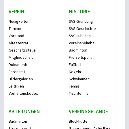
VEREIN
HISTORIE
Neuigkeiten
SVS Gründung
Termine
SVS Geschichte
Vorstand
SVS Jubiläen
Ältestenrat
Vereinsheimbau
Geschäftsstelle
Badminton
Mitgliedschaft
Freizeitsport
Dokumente
Fußball
Ehrenamt
Kegeln
Bildergalerien
Schwimmen
Leitlinien
Tennis
Verhaltenskodex
Tischtennis
ABTEILUNGEN
VEREINSGELÄNDE
Badminton
Blockhütte
Freizeitsport
Generationen Aktiv-Park