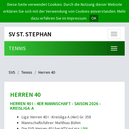
Diese Seite verwendet Cookies. Durch die Nutzung dieser Website
erklären Sie sich mit der Verwendung von Cookies einverstanden. Mehr
dazu erfahren Sie im Impressum.
OK
SV ST. STEPHAN
Menü
TENNIS
Menü
SVS
Tennis
Herren 40
HERREN 40
HERREN 40 I - 4ER MANNSCHAFT - SAISON 2026 -
KREISLIGA A
Liga: Herren 40 I - Kreisliga A (4er) Gr. 358
Mannschaftsführer: Matthias Böhm
Die SVS Herren 40 I bei HTV nuLiga:
LINK