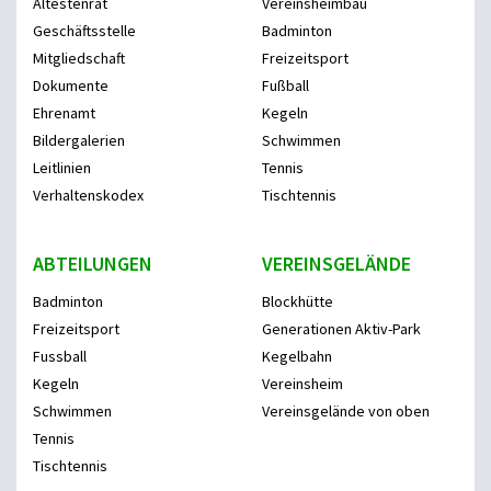
Ältestenrat
Vereinsheimbau
Geschäftsstelle
Badminton
Mitgliedschaft
Freizeitsport
Dokumente
Fußball
Ehrenamt
Kegeln
Bildergalerien
Schwimmen
Leitlinien
Tennis
Verhaltenskodex
Tischtennis
ABTEILUNGEN
VEREINSGELÄNDE
Badminton
Blockhütte
Freizeitsport
Generationen Aktiv-Park
Fussball
Kegelbahn
Kegeln
Vereinsheim
Schwimmen
Vereinsgelände von oben
Tennis
Tischtennis