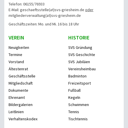
Telefon: 06155/76933
E-Mail: geschaeftsstelle(at)svs-griesheim.de
oder
mitgliederverwaltung
(at)svs-griesheim.de
Geschäftszeiten: Mo. und Mi. 16 bis 18 Uhr
VEREIN
HISTORIE
Neuigkeiten
SVS Gründung
Termine
SVS Geschichte
Vorstand
SVS Jubiläen
Ältestenrat
Vereinsheimbau
Geschäftsstelle
Badminton
Mitgliedschaft
Freizeitsport
Dokumente
Fußball
Ehrenamt
Kegeln
Bildergalerien
Schwimmen
Leitlinien
Tennis
Verhaltenskodex
Tischtennis