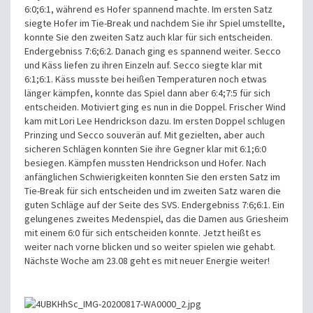
6:0;6:1, während es Hofer spannend machte. Im ersten Satz
siegte Hofer im Tie-Break und nachdem Sie ihr Spiel umstellte,
konnte Sie den zweiten Satz auch klar für sich entscheiden.
Endergebniss 7:6;6:2. Danach ging es spannend weiter. Secco
und Käss liefen zu ihren Einzeln auf. Secco siegte klar mit
6:1;6:1. Käss musste bei heißen Temperaturen noch etwas
länger kämpfen, konnte das Spiel dann aber 6:4;7:5 für sich
entscheiden. Motiviert ging es nun in die Doppel. Frischer Wind
kam mit Lori Lee Hendrickson dazu. Im ersten Doppel schlugen
Prinzing und Secco souverän auf. Mit gezielten, aber auch
sicheren Schlägen konnten Sie ihre Gegner klar mit 6:1;6:0
besiegen. Kämpfen mussten Hendrickson und Hofer. Nach
anfänglichen Schwierigkeiten konnten Sie den ersten Satz im
Tie-Break für sich entscheiden und im zweiten Satz waren die
guten Schläge auf der Seite des SVS. Endergebniss 7:6;6:1. Ein
gelungenes zweites Medenspiel, das die Damen aus Griesheim
mit einem 6:0 für sich entscheiden konnte. Jetzt heißt es
weiter nach vorne blicken und so weiter spielen wie gehabt.
Nächste Woche am 23.08 geht es mit neuer Energie weiter!