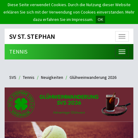
Diese Seite verwendet Cookies. Durch die Nutzung dieser Website
erklären Sie sich mit der Verwendung von Cookies einverstanden. Mehr
dazu erfahren Sie im Impressum.
OK
SV ST. STEPHAN
Menü
TENNIS
Menü
SVS
Tennis
Neuigkeiten
Glühweinwanderung 2026