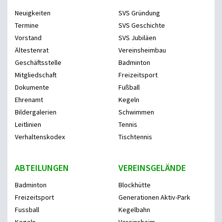
Neuigkeiten
SVS Gründung
Termine
SVS Geschichte
Vorstand
SVS Jubiläen
Ältestenrat
Vereinsheimbau
Geschäftsstelle
Badminton
Mitgliedschaft
Freizeitsport
Dokumente
Fußball
Ehrenamt
Kegeln
Bildergalerien
Schwimmen
Leitlinien
Tennis
Verhaltenskodex
Tischtennis
ABTEILUNGEN
VEREINSGELÄNDE
Badminton
Blockhütte
Freizeitsport
Generationen Aktiv-Park
Fussball
Kegelbahn