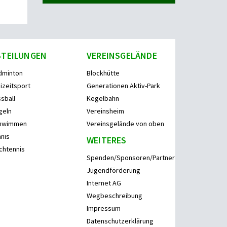
BTEILUNGEN
VEREINSGELÄNDE
dminton
Blockhütte
izeitsport
Generationen Aktiv-Park
sball
Kegelbahn
geln
Vereinsheim
hwimmen
Vereinsgelände von oben
nis
WEITERES
chtennis
Spenden/Sponsoren/Partner
Jugendförderung
Internet AG
Wegbeschreibung
Impressum
Datenschutzerklärung