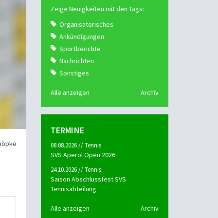
Zeige Neuigkeiten mit den Tags:
Organisatorisches
Ankündigungen
Sportberichte
Nachrichten
Sonstiges
Alle anzeigen
Archiv
TERMINE
chöpke
08.08.2026 // Tennis
SVS Aperol Open 2026
24.10.2026 // Tennis
Saison Abschlussfest SVS
Tennisabteilung
Alle anzeigen
Archiv