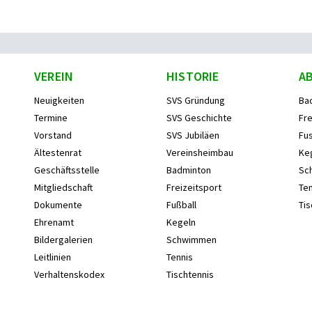
VEREIN
HISTORIE
A
Neuigkeiten
SVS Gründung
Ba
Termine
SVS Geschichte
Fre
Vorstand
SVS Jubiläen
Fus
Ältestenrat
Vereinsheimbau
Ke
Geschäftsstelle
Badminton
Sc
Mitgliedschaft
Freizeitsport
Ten
Dokumente
Fußball
Tis
Ehrenamt
Kegeln
Bildergalerien
Schwimmen
Leitlinien
Tennis
Verhaltenskodex
Tischtennis