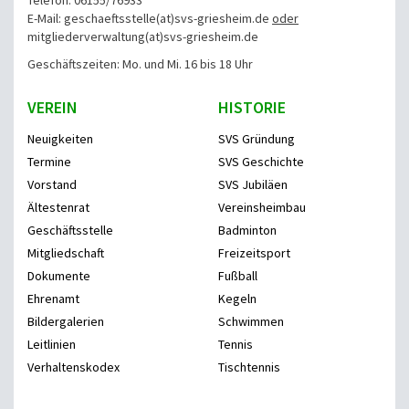
Telefon: 06155/76933
E-Mail: geschaeftsstelle(at)svs-griesheim.de
oder
mitgliederverwaltung
(at)svs-griesheim.de
Geschäftszeiten: Mo. und Mi. 16 bis 18 Uhr
VEREIN
HISTORIE
Neuigkeiten
SVS Gründung
Termine
SVS Geschichte
Vorstand
SVS Jubiläen
Ältestenrat
Vereinsheimbau
Geschäftsstelle
Badminton
Mitgliedschaft
Freizeitsport
Dokumente
Fußball
Ehrenamt
Kegeln
Bildergalerien
Schwimmen
Leitlinien
Tennis
Verhaltenskodex
Tischtennis