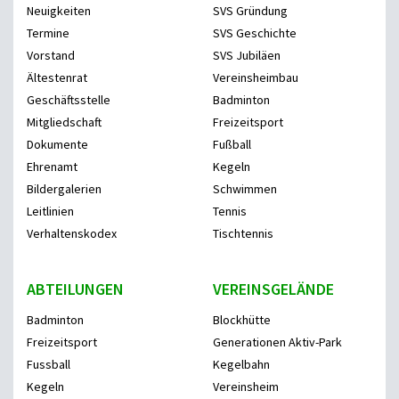
Neuigkeiten
SVS Gründung
Termine
SVS Geschichte
Vorstand
SVS Jubiläen
Ältestenrat
Vereinsheimbau
Geschäftsstelle
Badminton
Mitgliedschaft
Freizeitsport
Dokumente
Fußball
Ehrenamt
Kegeln
Bildergalerien
Schwimmen
Leitlinien
Tennis
Verhaltenskodex
Tischtennis
ABTEILUNGEN
VEREINSGELÄNDE
Badminton
Blockhütte
Freizeitsport
Generationen Aktiv-Park
Fussball
Kegelbahn
Kegeln
Vereinsheim