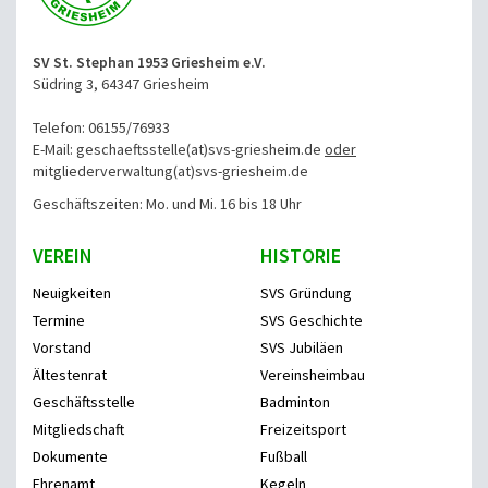
SV St. Stephan 1953 Griesheim e.V.
Südring 3, 64347 Griesheim
Telefon: 06155/76933
E-Mail: geschaeftsstelle(at)svs-griesheim.de
oder
mitgliederverwaltung
(at)svs-griesheim.de
Geschäftszeiten: Mo. und Mi. 16 bis 18 Uhr
VEREIN
HISTORIE
Neuigkeiten
SVS Gründung
Termine
SVS Geschichte
Vorstand
SVS Jubiläen
Ältestenrat
Vereinsheimbau
Geschäftsstelle
Badminton
Mitgliedschaft
Freizeitsport
Dokumente
Fußball
Ehrenamt
Kegeln