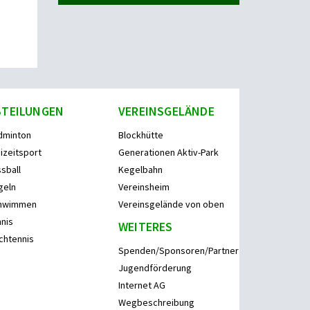
BTEILUNGEN
VEREINSGELÄNDE
dminton
Blockhütte
izeitsport
Generationen Aktiv-Park
sball
Kegelbahn
geln
Vereinsheim
hwimmen
Vereinsgelände von oben
nis
WEITERES
chtennis
Spenden/Sponsoren/Partner
Jugendförderung
Internet AG
Wegbeschreibung