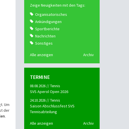
Zeige Neuigkeiten mit den Tags:
Organisatorisches
Ankündigungen
Sportberichte
Nachrichten
Sonstiges
Alle anzeigen
Archiv
TERMINE
08.08.2026 // Tennis
SVS Aperol Open 2026
24.10.2026 // Tennis
gt. Um
Saison Abschlussfest SVS
st der
Tennisabteilung
len
.
Alle anzeigen
Archiv