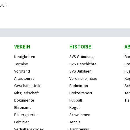
0 Uhr
VEREIN
HISTORIE
A
Neuigkeiten
SVS Gründung
Ba
Termine
SVS Geschichte
Fre
Vorstand
SVS Jubiläen
Fus
Ältestenrat
Vereinsheimbau
Ke
Geschäftsstelle
Badminton
Sc
Mitgliedschaft
Freizeitsport
Ten
Dokumente
Fußball
Tis
Ehrenamt
Kegeln
Bildergalerien
Schwimmen
Leitlinien
Tennis
Verhaltenskodex
Tischtennis