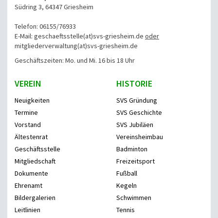
Südring 3, 64347 Griesheim
Telefon: 06155/76933
E-Mail: geschaeftsstelle(at)svs-griesheim.de
oder
mitgliederverwaltung
(at)svs-griesheim.de
Geschäftszeiten: Mo. und Mi. 16 bis 18 Uhr
VEREIN
HISTORIE
Neuigkeiten
SVS Gründung
Termine
SVS Geschichte
Vorstand
SVS Jubiläen
Ältestenrat
Vereinsheimbau
Geschäftsstelle
Badminton
Mitgliedschaft
Freizeitsport
Dokumente
Fußball
Ehrenamt
Kegeln
Bildergalerien
Schwimmen
Leitlinien
Tennis