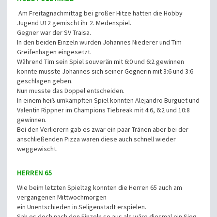
Am Freitagnachmittag bei großer Hitze hatten die Hobby
Jugend U12 gemischt ihr 2. Medenspiel.
Gegner war der SV Traisa.
In den beiden Einzeln wurden Johannes Niederer und Tim
Greifenhagen eingesetzt.
Während Tim sein Spiel souverän mit 6:0 und 6:2 gewinnen
konnte musste Johannes sich seiner Gegnerin mit 3:6 und 3:6
geschlagen geben.
Nun musste das Doppel entscheiden.
In einem heiß umkämpften Spiel konnten Alejandro Burguet und
Valentin Rippner im Champions Tiebreak mit 4:6, 6:2 und 10:8
gewinnen.
Bei den Verlierern gab es zwar ein paar Tränen aber bei der
anschließenden Pizza waren diese auch schnell wieder
weggewischt.
HERREN 65
Wie beim letzten Spieltag konnten die Herren 65 auch am
vergangenen Mittwochmorgen
ein Unentschieden in Seligenstadt erspielen.
Sah es doch nach den Einzeln so aus als wäre diesmal ein Sieg