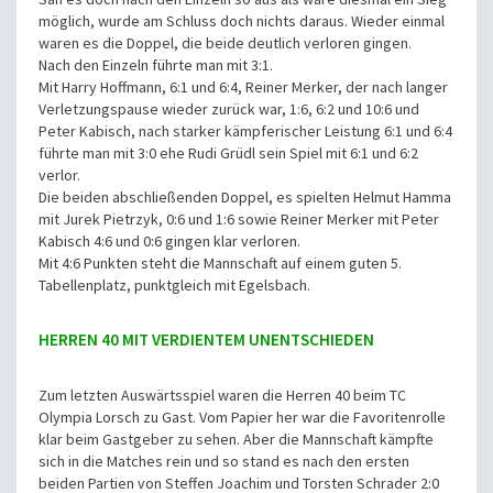
möglich, wurde am Schluss doch nichts daraus. Wieder einmal
waren es die Doppel, die beide deutlich verloren gingen.
Nach den Einzeln führte man mit 3:1.
Mit Harry Hoffmann, 6:1 und 6:4, Reiner Merker, der nach langer
Verletzungspause wieder zurück war, 1:6, 6:2 und 10:6 und
Peter Kabisch, nach starker kämpferischer Leistung 6:1 und 6:4
führte man mit 3:0 ehe Rudi Grüdl sein Spiel mit 6:1 und 6:2
verlor.
Die beiden abschließenden Doppel, es spielten Helmut Hamma
mit Jurek Pietrzyk, 0:6 und 1:6 sowie Reiner Merker mit Peter
Kabisch 4:6 und 0:6 gingen klar verloren.
Mit 4:6 Punkten steht die Mannschaft auf einem guten 5.
Tabellenplatz, punktgleich mit Egelsbach.
HERREN 40 MIT VERDIENTEM UNENTSCHIEDEN
Zum letzten Auswärtsspiel waren die Herren 40 beim TC
Olympia Lorsch zu Gast. Vom Papier her war die Favoritenrolle
klar beim Gastgeber zu sehen. Aber die Mannschaft kämpfte
sich in die Matches rein und so stand es nach den ersten
beiden Partien von Steffen Joachim und Torsten Schrader 2:0