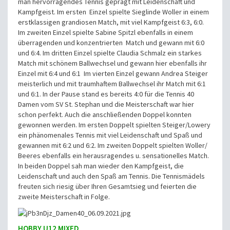
man hervorragendes Tennis geprägt mit Leidenschaft und
Kampfgeist. Im ersten Einzel spielte Sieglinde Woller in einem
erstklassigen grandiosen Match, mit viel Kampfgeist 6:3, 6:0.
Im zweiten Einzel spielte Sabine Spitzl ebenfalls in einem
überragenden und konzentrierten Match und gewann mit 6:0
und 6:4. Im dritten Einzel spielte Claudia Schmalz ein starkes
Match mit schönem Ballwechsel und gewann hier ebenfalls ihr
Einzel mit 6:4 und 6:1 Im vierten Einzel gewann Andrea Steiger
meisterlich und mit traumhaftem Ballwechsel ihr Match mit 6:1
und 6:1. In der Pause stand es bereits 4:0 für die Tennis 40
Damen vom SV St. Stephan und die Meisterschaft war hier
schon perfekt. Auch die anschließenden Doppel konnten
gewonnen werden. Im ersten Doppelt spielten Steiger/Lowery
ein phänomenales Tennis mit viel Leidenschaft und Spaß und
gewannen mit 6:2 und 6:2. Im zweiten Doppelt spielten Woller/
Beeres ebenfalls ein herausragendes u. sensationelles Match.
In beiden Doppel sah man wieder den Kampfgeist, die
Leidenschaft und auch den Spaß am Tennis. Die Tennismädels
freuten sich riesig über Ihren Gesamtsieg und feierten die
zweite Meisterschaft in Folge.
HOBBY U12 MIXED