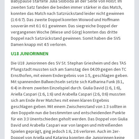
Babypause startete Julia Sloboda an der Seite von Holst. Im
zweiten Satz fanden die beiden immer stärker in das Match,
konnten das Match nach Satzrückstand leider nicht gewinnen
(1:6 6:7). Das zweite Doppel konnten Woiwod und Hoffmann
souverän mit 6:1 6:1 gewinnen. Das siegreiche Doppel der
vergangenen Woche (Wiese und Görg) konnten das dritte
Doppel nach Satzrückstand gewinnen. Somit haben die SVS
Damen knapp mit 4:5 verloren.
U18 JUNIORINNEN
Die U18 Juniorinnen des SV St. Stephan Griesheim und des TAS
Pfungstadt mussten sich am Samstag den 04.09 gegen den TC
Ernsthofen, mit einem Endergebnis von 1:5, geschlagen geben.
Mit spannenden Ballwechseln setzte sich Katharina Funk (6:1,
6:4) in ihrem zweiten Einzelspiel durch. Giulia David (1:6, 1:6),
Ariella Caspari (1:6, 1:6) und Arabella Caspari (2:6, 0:6) mussten
sich am Ende ihrer Matches mit einen klaren Ergebnis
geschlagen geben. Mit einem Zwischenstand von 1:3 sollten in
den Doppeln nun die bestimmten und entscheidenden Punkte
für ein 3:3 Unentschieden geholt werden. Das Doppel von Giulia
David und Arabella Caspari war von langen und mitreißenden
Spielen geprägt, ging jedoch 1:6, 2:6 verloren. Auch im 2er-
Doppel von Ariella und Katarina konnten die Juniorinnen keine