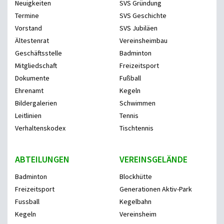
Neuigkeiten
SVS Gründung
Termine
SVS Geschichte
Vorstand
SVS Jubiläen
Ältestenrat
Vereinsheimbau
Geschäftsstelle
Badminton
Mitgliedschaft
Freizeitsport
Dokumente
Fußball
Ehrenamt
Kegeln
Bildergalerien
Schwimmen
Leitlinien
Tennis
Verhaltenskodex
Tischtennis
ABTEILUNGEN
VEREINSGELÄNDE
Badminton
Blockhütte
Freizeitsport
Generationen Aktiv-Park
Fussball
Kegelbahn
Kegeln
Vereinsheim