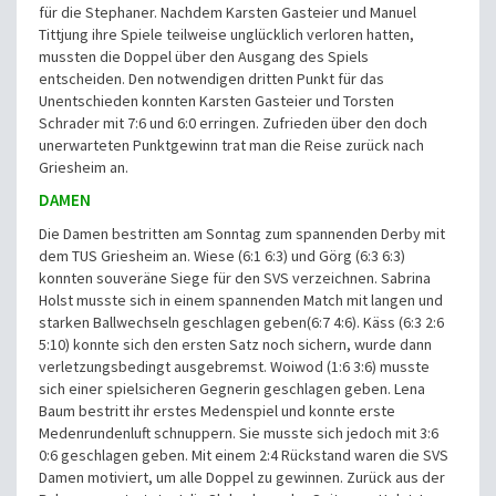
für die Stephaner. Nachdem Karsten Gasteier und Manuel
Tittjung ihre Spiele teilweise unglücklich verloren hatten,
mussten die Doppel über den Ausgang des Spiels
entscheiden. Den notwendigen dritten Punkt für das
Unentschieden konnten Karsten Gasteier und Torsten
Schrader mit 7:6 und 6:0 erringen. Zufrieden über den doch
unerwarteten Punktgewinn trat man die Reise zurück nach
Griesheim an.
DAMEN
Die Damen bestritten am Sonntag zum spannenden Derby mit
dem TUS Griesheim an. Wiese (6:1 6:3) und Görg (6:3 6:3)
konnten souveräne Siege für den SVS verzeichnen. Sabrina
Holst musste sich in einem spannenden Match mit langen und
starken Ballwechseln geschlagen geben(6:7 4:6). Käss (6:3 2:6
5:10) konnte sich den ersten Satz noch sichern, wurde dann
verletzungsbedingt ausgebremst. Woiwod (1:6 3:6) musste
sich einer spielsicheren Gegnerin geschlagen geben. Lena
Baum bestritt ihr erstes Medenspiel und konnte erste
Medenrundenluft schnuppern. Sie musste sich jedoch mit 3:6
0:6 geschlagen geben. Mit einem 2:4 Rückstand waren die SVS
Damen motiviert, um alle Doppel zu gewinnen. Zurück aus der