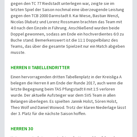
gegen den TC 77 Riedstadt unterlegen war, zeigte sie im
letzten Spiel der Saison nochmal eine überzeugende Leistung
gegen den TCB 2000 Darmstadt II. Kai Wiese, Bastian Wenzl,
Nicolas Dlubatz und Lorenz Rossmann brachten das Team mit
4:0 nach den Einzeln in Führung. Anschließend wurden beide
Doppel gewonnen, sodass am Ende ein hochverdientes 6:0 zu
Buche stand. Bemerkenswert ist die 11:1 Doppelbilanz des
Teams, das über die gesamte Spielzeit nur ein Match abgeben
musste.
HERREN II TABELLENDRITTER
Einen hervorragenden dritten Tabellenplatz in der Kreisliga A
belegen die Herren II am Ende der Runde 2017, auch wenn die
letzte Begegnung beim TAS Pfungstadt II mit 1:5 verloren
wurde. Der aktuelle Aufsteiger war dem SVS Team in allen
Belangen überlegen. Es spielten Jannik Holst, Sören Holst,
Theo Wolf und Daniel Woiwod. Trotz der klaren Niederlage lässt
der 3. Platz für die nächste Saison hoffen.
HERREN 30