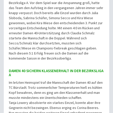
Bezirksliga A. Vor dem Spiel war die Anspannung groß, hatte
das Team den Aufstieg in den vergangenen Jahren immer sehr
knapp verpasst. Doch bereits alle Einzel wurden durch Julia
Sloboda, Sabrina Schäfer, Simona Secco und Kira Wiese
gewonnen, wobei Kira Wiese den entscheidenden 3. Punkt zur
vorzeitigen Entscheidung holte. Mit einem 4:0 im Rücken und
erneuter Damen 40-Unterstützung durch Claudia Schmalz
startete die Mannschaft in die Doppel. Während sich
Secco/Schmalz klar durchsetzten, mussten sich
Schäfer/Wiese im Champions-Tiebreak geschlagen geben.
Nach diesem 5:1 Erfolg freuen sich die Damen auf die
kommende Saison in der Bezirksoberliga.
DAMEN 40 SICHERN KLASSENERHALT IN DER BEZIRKSLIGA
A
Im letzten Heimspiel traf die Mannschaft der Damen 40 auf den
TC Bürstadt. Trotz sommerlicher Temperaturen hieß es kühlen
Kopf bewahren, denn es ging um den Klassenerhalt und man
musste mindestens ein Unentschieden schaffen.
Tanja Lowery absolvierte ein starkes Einzel, konnte aber ihre
Gegnerin nicht bezwingen. Ebenso erging es Corina Beeres.
Nun mussten die beiden weiteren Einzel unbedingt gewonnen