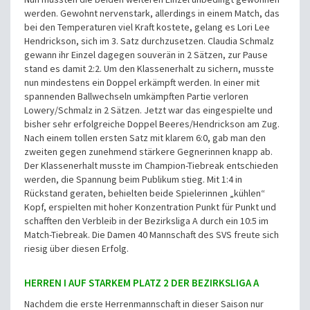
werden. Gewohnt nervenstark, allerdings in einem Match, das
bei den Temperaturen viel Kraft kostete, gelang es Lori Lee
Hendrickson, sich im 3. Satz durchzusetzen. Claudia Schmalz
gewann ihr Einzel dagegen souverän in 2 Sätzen, zur Pause
stand es damit 2:2. Um den Klassenerhalt zu sichern, musste
nun mindestens ein Doppel erkämpft werden. In einer mit
spannenden Ballwechseln umkämpften Partie verloren
Lowery/Schmalz in 2 Sätzen. Jetzt war das eingespielte und
bisher sehr erfolgreiche Doppel Beeres/Hendrickson am Zug.
Nach einem tollen ersten Satz mit klarem 6:0, gab man den
zweiten gegen zunehmend stärkere Gegnerinnen knapp ab.
Der Klassenerhalt musste im Champion-Tiebreak entschieden
werden, die Spannung beim Publikum stieg. Mit 1:4 in
Rückstand geraten, behielten beide Spielerinnen „kühlen“
Kopf, erspielten mit hoher Konzentration Punkt für Punkt und
schafften den Verbleib in der Bezirksliga A durch ein 10:5 im
Match-Tiebreak. Die Damen 40 Mannschaft des SVS freute sich
riesig über diesen Erfolg.
HERREN I AUF STARKEM PLATZ 2 DER BEZIRKSLIGA A
Nachdem die erste Herrenmannschaft in dieser Saison nur