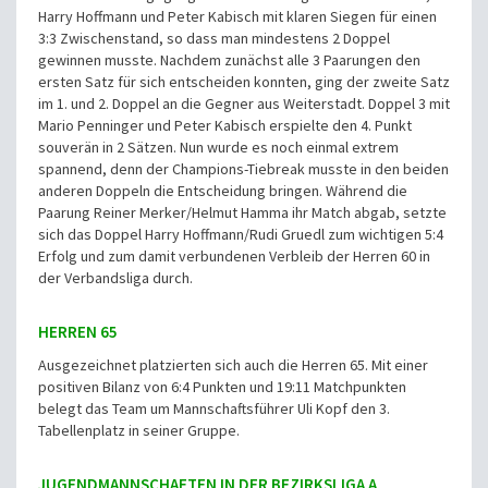
Harry Hoffmann und Peter Kabisch mit klaren Siegen für einen
3:3 Zwischenstand, so dass man mindestens 2 Doppel
gewinnen musste. Nachdem zunächst alle 3 Paarungen den
ersten Satz für sich entscheiden konnten, ging der zweite Satz
im 1. und 2. Doppel an die Gegner aus Weiterstadt. Doppel 3 mit
Mario Penninger und Peter Kabisch erspielte den 4. Punkt
souverän in 2 Sätzen. Nun wurde es noch einmal extrem
spannend, denn der Champions-Tiebreak musste in den beiden
anderen Doppeln die Entscheidung bringen. Während die
Paarung Reiner Merker/Helmut Hamma ihr Match abgab, setzte
sich das Doppel Harry Hoffmann/Rudi Gruedl zum wichtigen 5:4
Erfolg und zum damit verbundenen Verbleib der Herren 60 in
der Verbandsliga durch.
HERREN 65
Ausgezeichnet platzierten sich auch die Herren 65. Mit einer
positiven Bilanz von 6:4 Punkten und 19:11 Matchpunkten
belegt das Team um Mannschaftsführer Uli Kopf den 3.
Tabellenplatz in seiner Gruppe.
JUGENDMANNSCHAFTEN IN DER BEZIRKSLIGA A