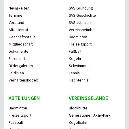
Neuigkeiten
SVS Gründung
Termine
SVS Geschichte
Vorstand
SVS Jubiläen
Ältestenrat
Vereinsheimbau
Geschäftsstelle
Badminton
Mitgliedschaft
Freizeitsport
Dokumente
Fußball
Ehrenamt
Kegeln
Bildergalerien
Schwimmen
Leitlinien
Tennis
Verhaltenskodex
Tischtennis
ABTEILUNGEN
VEREINSGELÄNDE
Badminton
Blockhütte
Freizeitsport
Generationen Aktiv-Park
Fussball
Kegelbahn