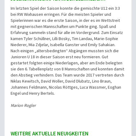
Im letzten Spiel der Saison konnte die gemischte U12 ein 3:3
bei RW Wixhausen erringen. Für die meisten Spieler und
Spielerinnen war es die erste Saison, in der es im Wettstreit
mit gegnerischen Mannschaften um Punkte ging. Spaß und
Erfahrung sammeln stand für alle im Vordergrund. Zum Einsatz
kamen Tyler Schüllner, Lilli Bosky, Tim Landau, Marie-Sophie
Niederer, Mia Zdjelar, Isabella Ganster und Emily Sahakian.
Nach einigen „altersbedingten“ Abgängen mussten sich die
Junioren U 18 in dieser Saison erst neu formieren. Gut
gestartet folgten einige Niederlagen, aber am Ende belegten
sie den 6. Tabellenplatz von 8 Mannschaften und konnten damit
den Abstieg verhindern. Das Team wurde 2017 vertreten durch
Niklas Kewitsch, David Woller, David Dlubatz, Lino Braun,
Johannes Feldmann, Nicolas Röttges, Luca Wassmer, Eoghan
Engel und Henry Bertels.
Marion Rogler
WEITERE AKTUELLE NEUIGKEITEN