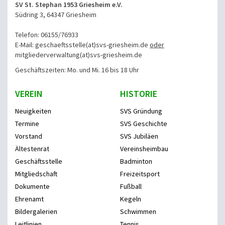
SV St. Stephan 1953 Griesheim e.V.
Südring 3, 64347 Griesheim
Telefon: 06155/76933
E-Mail: geschaeftsstelle(at)svs-griesheim.de
oder
mitgliederverwaltung
(at)svs-griesheim.de
Geschäftszeiten: Mo. und Mi. 16 bis 18 Uhr
VEREIN
HISTORIE
Neuigkeiten
SVS Gründung
Termine
SVS Geschichte
Vorstand
SVS Jubiläen
Ältestenrat
Vereinsheimbau
Geschäftsstelle
Badminton
Mitgliedschaft
Freizeitsport
Dokumente
Fußball
Ehrenamt
Kegeln
Bildergalerien
Schwimmen
Leitlinien
Tennis