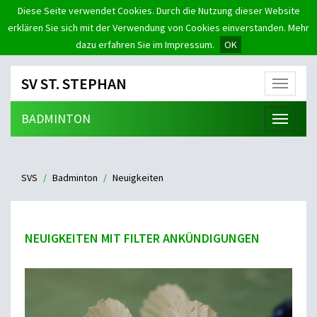
Diese Seite verwendet Cookies. Durch die Nutzung dieser Website
erklären Sie sich mit der Verwendung von Cookies einverstanden. Mehr
dazu erfahren Sie im Impressum.
OK
SV ST. STEPHAN
Menü
BADMINTON
Menü
SVS
Badminton
Neuigkeiten
NEUIGKEITEN MIT FILTER ANKÜNDIGUNGEN