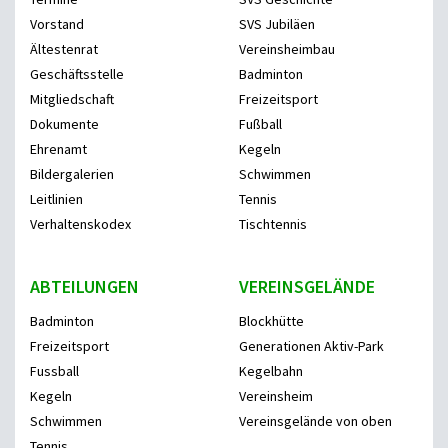
Vorstand
SVS Jubiläen
Ältestenrat
Vereinsheimbau
Geschäftsstelle
Badminton
Mitgliedschaft
Freizeitsport
Dokumente
Fußball
Ehrenamt
Kegeln
Bildergalerien
Schwimmen
Leitlinien
Tennis
Verhaltenskodex
Tischtennis
ABTEILUNGEN
VEREINSGELÄNDE
Badminton
Blockhütte
Freizeitsport
Generationen Aktiv-Park
Fussball
Kegelbahn
Kegeln
Vereinsheim
Schwimmen
Vereinsgelände von oben
Tennis