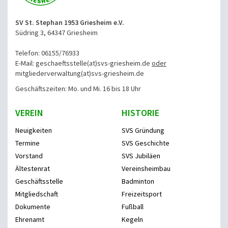
SV St. Stephan 1953 Griesheim e.V.
Südring 3, 64347 Griesheim
Telefon: 06155/76933
E-Mail: geschaeftsstelle(at)svs-griesheim.de
oder
mitgliederverwaltung
(at)svs-griesheim.de
Geschäftszeiten: Mo. und Mi. 16 bis 18 Uhr
VEREIN
HISTORIE
Neuigkeiten
SVS Gründung
Termine
SVS Geschichte
Vorstand
SVS Jubiläen
Ältestenrat
Vereinsheimbau
Geschäftsstelle
Badminton
Mitgliedschaft
Freizeitsport
Dokumente
Fußball
Ehrenamt
Kegeln