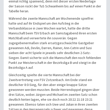
einmal richtig spannend, denn mit dieser ersten Niederlage
der Saison rückt der TuS Schwanheim bis auf einen Punkt in der
Tabelle heran.
Während die zweite Mannschaft am Wochenende spielfrei
hatte und auf ihr Endspiel um den Aufstieg in die
Verbandsklasse in zwei Wochen wartet, hatte die dritte
Mannschaft beim TSV Erbach am Samstagabend ihren ersten
Matchball und verwertete ihn souverän. Gegen
zugegebenermaßen stark ersatzgeschwächte Gastgeber
gewannen Adi, Devlin, Darren, Rainer, Ann-Catrin und Susi
sieben der acht Spiele in jeweils sehr deutlichen 2-Satz-
Siegen. Damit sicherte sich die Mannschaft den noch fehlenden
Punkt zur Meisterschaft in der Bezirksliga B und steigt in die
Bezirksliga A auf.
Gleichzeitig spielte die vierte Mannschaft bei der
Zweitvertretung von FSV Zotzenbach. Am Ende stand ein
deutlicher 8:0-Sieg, für den aber einige knappe Sätze
gewonnen werden mussten. Beide Herrendoppel gingen über
drei Sätze, wobei Jürgen und Michael im zweiten Satz schon
deutlich hinten lagen, ehe sie doch noch 20:22 21:18 23:21
gewannen. Ebenso taten sich Uwe und Julian in ihren zweiten
Sätzen in den Herreneinzeln schwer und gewannen diese