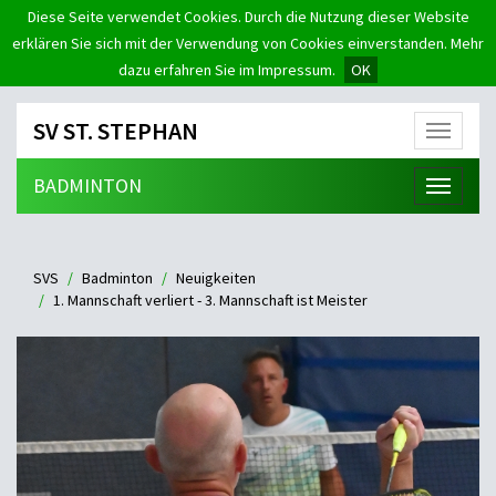
Diese Seite verwendet Cookies. Durch die Nutzung dieser Website
erklären Sie sich mit der Verwendung von Cookies einverstanden. Mehr
dazu erfahren Sie im Impressum.
OK
SV ST. STEPHAN
Menü
BADMINTON
Menü
SVS
Badminton
Neuigkeiten
1. Mannschaft verliert - 3. Mannschaft ist Meister