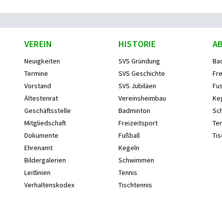
VEREIN
HISTORIE
A
Neuigkeiten
SVS Gründung
Ba
Termine
SVS Geschichte
Fre
Vorstand
SVS Jubiläen
Fus
Ältestenrat
Vereinsheimbau
Ke
Geschäftsstelle
Badminton
Sc
Mitgliedschaft
Freizeitsport
Ten
Dokumente
Fußball
Tis
Ehrenamt
Kegeln
Bildergalerien
Schwimmen
Leitlinien
Tennis
Verhaltenskodex
Tischtennis