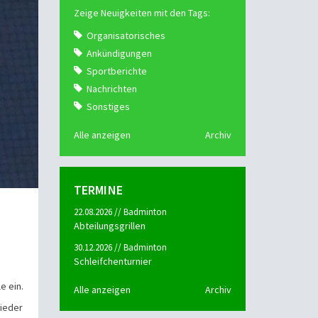
Zeige Neuigkeiten mit den Tags:
Organisatorisches
Ankündigungen
Sportberichte
Nachrichten
Sonstiges
Alle anzeigen
Archiv
TERMINE
22.08.2026 // Badminton
Abteilungsgrillen
30.12.2026 // Badminton
Schleifchenturnier
e ein.
Alle anzeigen
Archiv
lieder