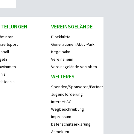
BTEILUNGEN
VEREINSGELÄNDE
dminton
Blockhütte
izeitsport
Generationen Aktiv-Park
sball
Kegelbahn
geln
Vereinsheim
hwimmen
Vereinsgelände von oben
nis
WEITERES
chtennis
Spenden/Sponsoren/Partner
Jugendförderung
Internet AG
Wegbeschreibung
Impressum
Datenschutzerklärung
Anmelden