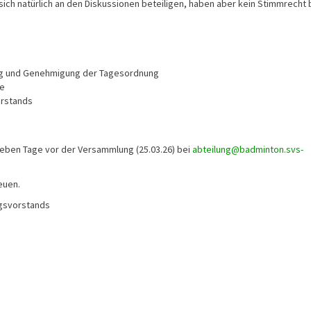
sich natürlich an den Diskussionen beteiligen, haben aber kein Stimmrecht 
ng und Genehmigung der Tagesordnung
he
orstands
ieben Tage vor der Versammlung (25.03.26) bei
abteilung@badminton.svs-
euen.
ngsvorstands