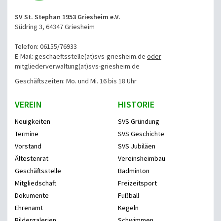
SV St. Stephan 1953 Griesheim e.V.
Südring 3, 64347 Griesheim
Telefon: 06155/76933
E-Mail: geschaeftsstelle(at)svs-griesheim.de
oder
mitgliederverwaltung
(at)svs-griesheim.de
Geschäftszeiten: Mo. und Mi. 16 bis 18 Uhr
VEREIN
HISTORIE
Neuigkeiten
SVS Gründung
Termine
SVS Geschichte
Vorstand
SVS Jubiläen
Ältestenrat
Vereinsheimbau
Geschäftsstelle
Badminton
Mitgliedschaft
Freizeitsport
Dokumente
Fußball
Ehrenamt
Kegeln
Bildergalerien
Schwimmen