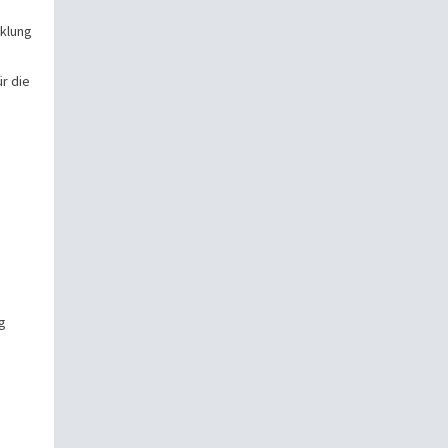
cklung
ür die
g