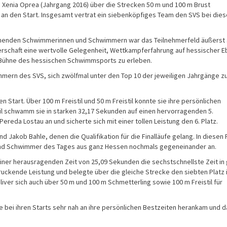
 Xenia Oprea (Jahrgang 2016) über die Strecken 50 m und 100 m Brust
 an den Start. Insgesamt vertrat ein siebenköpfiges Team den SVS bei die
ehmenden Schwimmerinnen und Schwimmern war das Teilnehmerfeld äußerst 
erschaft eine wertvolle Gelegenheit, Wettkampferfahrung auf hessischer 
Bühne des hessischen Schwimmsports zu erleben.
ern des SVS, sich zwölfmal unter den Top 10 der jeweiligen Jahrgänge z
 Start. Über 100 m Freistil und 50 m Freistil konnte sie ihre persönlichen
il schwamm sie in starken 32,17 Sekunden auf einen hervorragenden 5.
Pereda Lostau an und sicherte sich mit einer tollen Leistung den 6. Platz.
 Jakob Bahle, denen die Qualifikation für die Finalläufe gelang. In diesen 
 und Schwimmer des Tages aus ganz Hessen nochmals gegeneinander an.
 einer herausragenden Zeit von 25,09 Sekunden die sechstschnellste Zeit in
ruckende Leistung und belegte über die gleiche Strecke den siebten Platz 
liver sich auch über 50 m und 100 m Schmetterling sowie 100 m Freistil für
 bei ihren Starts sehr nah an ihre persönlichen Bestzeiten herankam und d