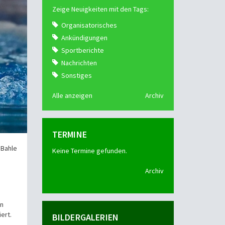
Zeige Neuigkeiten mit den Tags:
Organisatorisches
Ankündigungen
Sportberichte
Nachrichten
Sonstiges
Alle anzeigen
Archiv
TERMINE
 Bahle
Keine Termine gefunden.
Archiv
en
ert.
BILDERGALERIEN