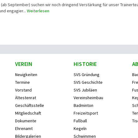
n (ab September) suchen wir noch dringend Verstärkung für unser Trainerte
und engagier...
Weiterlesen
VEREIN
HISTORIE
A
Neuigkeiten
SVS Gründung
Ba
Termine
SVS Geschichte
Fre
Vorstand
SVS Jubiläen
Fus
Ältestenrat
Vereinsheimbau
Ke
Geschäftsstelle
Badminton
Sc
Mitgliedschaft
Freizeitsport
Ten
Dokumente
Fußball
Tis
Ehrenamt
Kegeln
Bildergalerien
Schwimmen