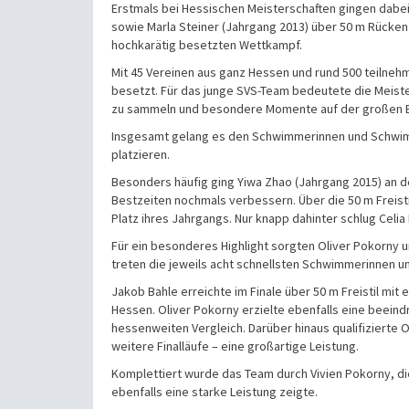
Erstmals bei Hessischen Meisterschaften gingen dabei
sowie Marla Steiner (Jahrgang 2013) über 50 m Rücken
hochkarätig besetzten Wettkampf.
Mit 45 Vereinen aus ganz Hessen und rund 500 teiln
besetzt. Für das junge SVS-Team bedeutete die Meist
zu sammeln und besondere Momente auf der großen 
Insgesamt gelang es den Schwimmerinnen und Schwimm
platzieren.
Besonders häufig ging Yiwa Zhao (Jahrgang 2015) an den
Bestzeiten nochmals verbessern. Über die 50 m Freist
Platz ihres Jahrgangs. Nur knapp dahinter schlug Celia 
Für ein besonderes Highlight sorgten Oliver Pokorny und
treten die jeweils acht schnellsten Schwimmerinnen
Jakob Bahle erreichte im Finale über 50 m Freistil mit
Hessen. Oliver Pokorny erzielte ebenfalls eine beeind
hessenweiten Vergleich. Darüber hinaus qualifizierte O
weitere Finalläufe – eine großartige Leistung.
Komplettiert wurde das Team durch Vivien Pokorny, die
ebenfalls eine starke Leistung zeigte.