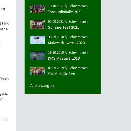
13.10.2021 // Schwimmen
sem
Trampolinhalle 2021
05.09.2021 // Schwimmen
stark
Sommerfest 2021
Ebene
30.09.2020 // Schwimmen
Malwettbewerb 2020
u
19.10.2019 // Schwimmen
DMS Masters 2019
01.09.2019 // Schwimmen
SWIM-IN Gießen
Finals
Alle anzeigen
 ganz
im
amit