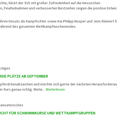
ichte, blickt der SVS mit großer Zufriedenheit auf die Hessischen
en, Finalteilnahmen und verbesserten Bestzeiten zeigen die positive Entwi
 ihren Einsatz als Kampfrichter sowie Kai-Philipp Nosper und Jens Kleinert f
 während des gesamten Wettkampfwochenendes.
stiges
REIE PLÄTZE AB SEPTEMBER
eepferdchenabzeichen und möchte sich gerne der nächsten Herausforderun
der Kurs genau richtig. Weite...
Weiterlesen
anisatorisches
SUCHT FÜR SCHWIMMKURSE UND WETTKAMPFGRUPPEN