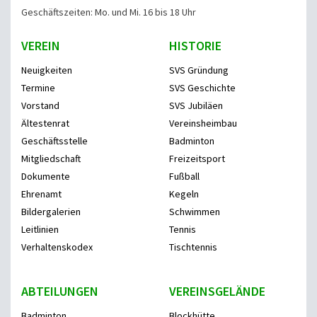
Geschäftszeiten: Mo. und Mi. 16 bis 18 Uhr
VEREIN
HISTORIE
Neuigkeiten
SVS Gründung
Termine
SVS Geschichte
Vorstand
SVS Jubiläen
Ältestenrat
Vereinsheimbau
Geschäftsstelle
Badminton
Mitgliedschaft
Freizeitsport
Dokumente
Fußball
Ehrenamt
Kegeln
Bildergalerien
Schwimmen
Leitlinien
Tennis
Verhaltenskodex
Tischtennis
ABTEILUNGEN
VEREINSGELÄNDE
Badminton
Blockhütte